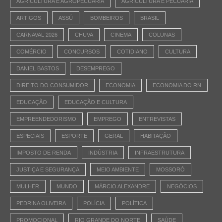
AGRICULTURA E AGROPECUÁRIA
AGRICULTURA E PECUÁRIA
ARTIGOS
ASSÚ
BOMBEIROS
BRASIL
CARNAVAL 2026
CHUVA
CINEMA
COLUNAS
COMÉRCIO
CONCURSOS
COTIDIANO
CULTURA
DANIEL BASTOS
DESEMPREGO
DIREITO DO CONSUMIDOR
ECONOMIA
ECONOMIA DO RN
EDUCAÇÃO
EDUCAÇÃO E CULTURA
EMPREENDEDORISMO
EMPREGO
ENTREVISTAS
ESPECIAIS
ESPORTE
GERAL
HABITAÇÃO
IMPOSTO DE RENDA
INDÚSTRIA
INFRAESTRUTURA
JUSTIÇA E SEGURANÇA
MEIO AMBIENTE
MOSSORÓ
MULHER
MUNDO
MÁRCIO ALEXANDRE
NEGÓCIOS
PEDRINA OLIVEIRA
POLÍCIA
POLÍTICA
PROMOCIONAL
RIO GRANDE DO NORTE
SAÚDE