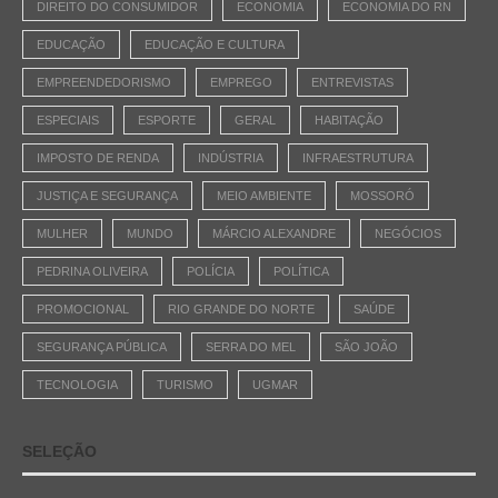
DIREITO DO CONSUMIDOR
ECONOMIA
ECONOMIA DO RN
EDUCAÇÃO
EDUCAÇÃO E CULTURA
EMPREENDEDORISMO
EMPREGO
ENTREVISTAS
ESPECIAIS
ESPORTE
GERAL
HABITAÇÃO
IMPOSTO DE RENDA
INDÚSTRIA
INFRAESTRUTURA
JUSTIÇA E SEGURANÇA
MEIO AMBIENTE
MOSSORÓ
MULHER
MUNDO
MÁRCIO ALEXANDRE
NEGÓCIOS
PEDRINA OLIVEIRA
POLÍCIA
POLÍTICA
PROMOCIONAL
RIO GRANDE DO NORTE
SAÚDE
SEGURANÇA PÚBLICA
SERRA DO MEL
SÃO JOÃO
TECNOLOGIA
TURISMO
UGMAR
SELEÇÃO