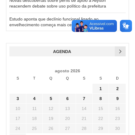
Novas descobertas sobre perfis de apoio a Allyson
reacendem debate sobre uso político da prefeitura
Estudo aponta que declínio funcional ligado ao
envelhecimento começa mais cedo no Brasil
AGENDA
agosto 2026
S
T
Q
Q
S
S
D
1
2
3
4
5
6
7
8
9
10
11
12
13
14
15
16
17
18
19
20
21
22
23
24
25
26
27
28
29
30