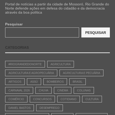
Portal de notícias a partir da cidade de Mossoró, Rio Grande do
Norte defende ações em defesa do cidadão e da democracia
através da boa política
Pesquisar
PESQUISAR
CATEGORIAS
#RIOGRANDEDONORTE
AGRICULTURA
AGRICULTURA E AGROPECUÁRIA
AGRICULTURA E PECUÁRIA
ARTIGOS
ASSÚ
BOMBEIROS
BRASIL
CARNAVAL 2026
CHUVA
CINEMA
COLUNAS
COMÉRCIO
CONCURSOS
COTIDIANO
CULTURA
DANIEL BASTOS
DESEMPREGO