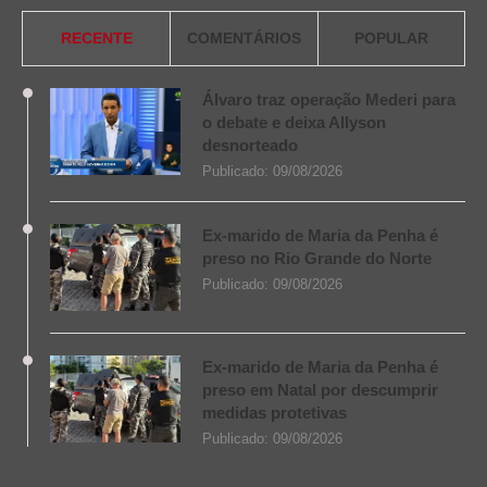
RECENTE
COMENTÁRIOS
POPULAR
Álvaro traz operação Mederi para
o debate e deixa Allyson
desnorteado
Publicado:
09/08/2026
Ex-marido de Maria da Penha é
preso no Rio Grande do Norte
Publicado:
09/08/2026
Ex-marido de Maria da Penha é
preso em Natal por descumprir
medidas protetivas
Publicado:
09/08/2026