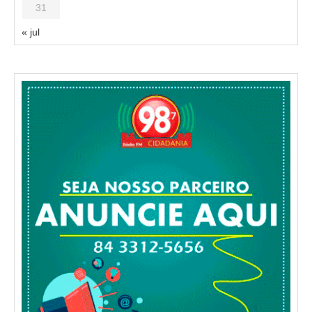
31
« jul