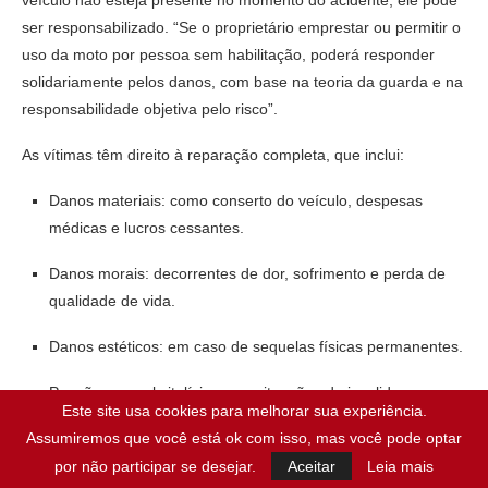
ser responsabilizado. “Se o proprietário emprestar ou permitir o
uso da moto por pessoa sem habilitação, poderá responder
solidariamente pelos danos, com base na teoria da guarda e na
responsabilidade objetiva pelo risco”.
As vítimas têm direito à reparação completa, que inclui:
Danos materiais: como conserto do veículo, despesas
médicas e lucros cessantes.
Danos morais: decorrentes de dor, sofrimento e perda de
qualidade de vida.
Danos estéticos: em caso de sequelas físicas permanentes.
Pensão mensal vitalícia: para situações de invalidez
Este site usa cookies para melhorar sua experiência.
permanente ou em caso de morte, destinada aos
Assumiremos que você está ok com isso, mas você pode optar
dependentes.
por não participar se desejar.
Aceitar
Leia mais