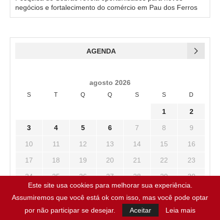
negócios e fortalecimento do comércio em Pau dos Ferros
AGENDA
agosto 2026
S
T
Q
Q
S
S
D
1
2
3
4
5
6
7
8
9
10
11
12
13
14
15
16
17
18
19
20
21
22
23
24
25
26
27
28
29
30
Este site usa cookies para melhorar sua experiência.
31
Assumiremos que você está ok com isso, mas você pode optar
« jul
por não participar se desejar.
Aceitar
Leia mais