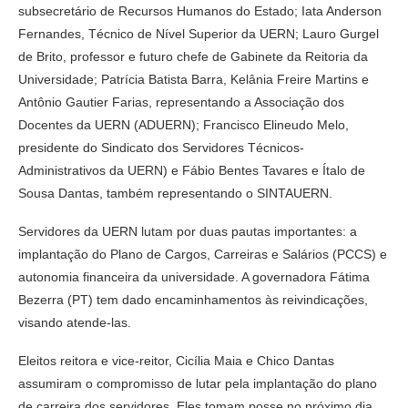
subsecretário de Recursos Humanos do Estado; Iata Anderson
Fernandes, Técnico de Nível Superior da UERN; Lauro Gurgel
de Brito, professor e futuro chefe de Gabinete da Reitoria da
Universidade; Patrícia Batista Barra, Kelânia Freire Martins e
Antônio Gautier Farias, representando a Associação dos
Docentes da UERN (ADUERN); Francisco Elineudo Melo,
presidente do Sindicato dos Servidores Técnicos-
Administrativos da UERN) e Fábio Bentes Tavares e Ítalo de
Sousa Dantas, também representando o SINTAUERN.
Servidores da UERN lutam por duas pautas importantes: a
implantação do Plano de Cargos, Carreiras e Salários (PCCS) e
autonomia financeira da universidade. A governadora Fátima
Bezerra (PT) tem dado encaminhamentos às reivindicações,
visando atende-las.
Eleitos reitora e vice-reitor, Cicília Maia e Chico Dantas
assumiram o compromisso de lutar pela implantação do plano
de carreira dos servidores. Eles tomam posse no próximo dia