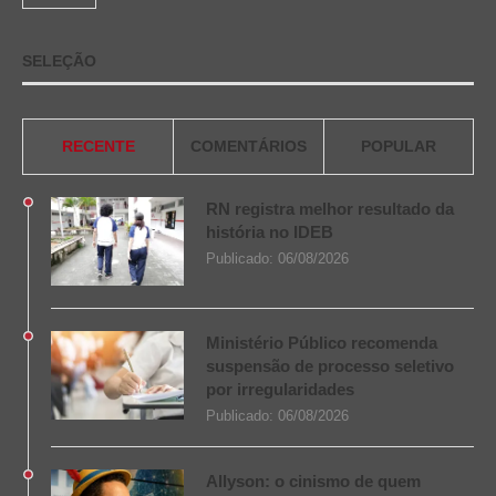
SELEÇÃO
RECENTE
COMENTÁRIOS
POPULAR
RN registra melhor resultado da
história no IDEB
Publicado:
06/08/2026
Ministério Público recomenda
suspensão de processo seletivo
por irregularidades
Publicado:
06/08/2026
Allyson: o cinismo de quem