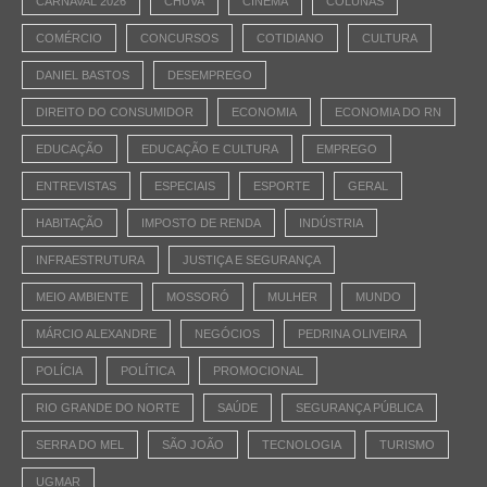
CARNAVAL 2026
CHUVA
CINEMA
COLUNAS
COMÉRCIO
CONCURSOS
COTIDIANO
CULTURA
DANIEL BASTOS
DESEMPREGO
DIREITO DO CONSUMIDOR
ECONOMIA
ECONOMIA DO RN
EDUCAÇÃO
EDUCAÇÃO E CULTURA
EMPREGO
ENTREVISTAS
ESPECIAIS
ESPORTE
GERAL
HABITAÇÃO
IMPOSTO DE RENDA
INDÚSTRIA
INFRAESTRUTURA
JUSTIÇA E SEGURANÇA
MEIO AMBIENTE
MOSSORÓ
MULHER
MUNDO
MÁRCIO ALEXANDRE
NEGÓCIOS
PEDRINA OLIVEIRA
POLÍCIA
POLÍTICA
PROMOCIONAL
RIO GRANDE DO NORTE
SAÚDE
SEGURANÇA PÚBLICA
SERRA DO MEL
SÃO JOÃO
TECNOLOGIA
TURISMO
UGMAR