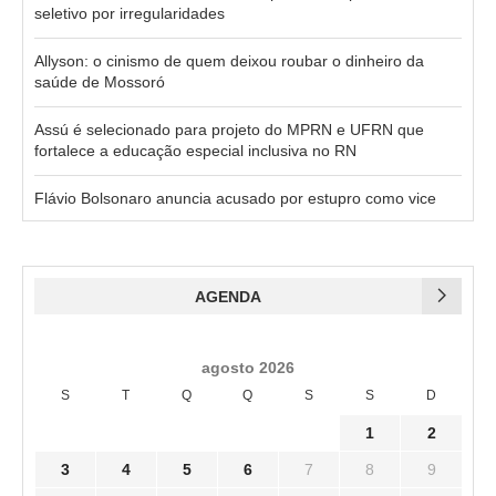
seletivo por irregularidades
Allyson: o cinismo de quem deixou roubar o dinheiro da
saúde de Mossoró
Assú é selecionado para projeto do MPRN e UFRN que
fortalece a educação especial inclusiva no RN
Flávio Bolsonaro anuncia acusado por estupro como vice
AGENDA
agosto 2026
S
T
Q
Q
S
S
D
1
2
3
4
5
6
7
8
9