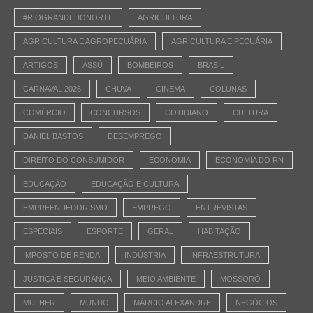
#RIOGRANDEDONORTE
AGRICULTURA
AGRICULTURA E AGROPECUÁRIA
AGRICULTURA E PECUÁRIA
ARTIGOS
ASSÚ
BOMBEIROS
BRASIL
CARNAVAL 2026
CHUVA
CINEMA
COLUNAS
COMÉRCIO
CONCURSOS
COTIDIANO
CULTURA
DANIEL BASTOS
DESEMPREGO
DIREITO DO CONSUMIDOR
ECONOMIA
ECONOMIA DO RN
EDUCAÇÃO
EDUCAÇÃO E CULTURA
EMPREENDEDORISMO
EMPREGO
ENTREVISTAS
ESPECIAIS
ESPORTE
GERAL
HABITAÇÃO
IMPOSTO DE RENDA
INDÚSTRIA
INFRAESTRUTURA
JUSTIÇA E SEGURANÇA
MEIO AMBIENTE
MOSSORÓ
MULHER
MUNDO
MÁRCIO ALEXANDRE
NEGÓCIOS