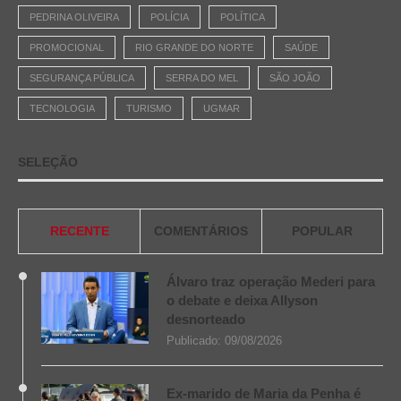
PEDRINA OLIVEIRA
POLÍCIA
POLÍTICA
PROMOCIONAL
RIO GRANDE DO NORTE
SAÚDE
SEGURANÇA PÚBLICA
SERRA DO MEL
SÃO JOÃO
TECNOLOGIA
TURISMO
UGMAR
SELEÇÃO
RECENTE
COMENTÁRIOS
POPULAR
Álvaro traz operação Mederi para
o debate e deixa Allyson
desnorteado
Publicado:
09/08/2026
Ex-marido de Maria da Penha é