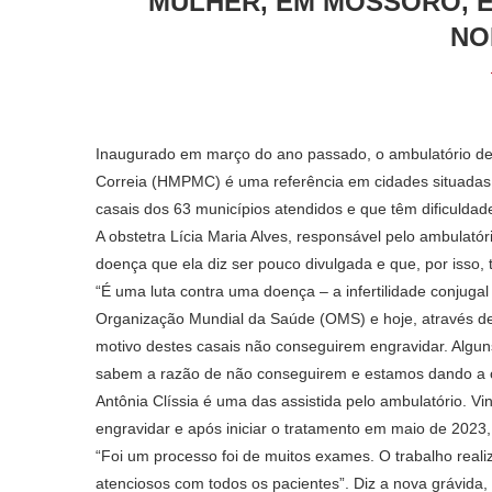
MULHER, EM MOSSORÓ, É
NO
Inaugurado em março do ano passado, o ambulatório de
Correia (HMPMC) é uma referência em cidades situadas no
casais dos 63 municípios atendidos e que têm dificuldad
A obstetra Lícia Maria Alves, responsável pelo ambulatóri
doença que ela diz ser pouco divulgada e que, por isso, t
“É uma luta contra uma doença – a infertilidade conjug
Organização Mundial da Saúde (OMS) e hoje, através de
motivo destes casais não conseguirem engravidar. Alguns
sabem a razão de não conseguirem e estamos dando a o
Antônia Clíssia é uma das assistida pelo ambulatório. 
engravidar e após iniciar o tratamento em maio de 2023
“Foi um processo foi de muitos exames. O trabalho realiza
atenciosos com todos os pacientes”. Diz a nova grávida,