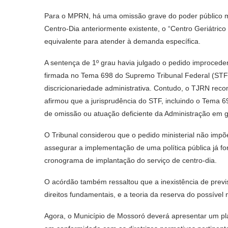
Para o MPRN, há uma omissão grave do poder público mu
Centro-Dia anteriormente existente, o “Centro Geriátrico
equivalente para atender à demanda específica.
A sentença de 1º grau havia julgado o pedido improcede
firmada no Tema 698 do Supremo Tribunal Federal (STF)
discricionariedade administrativa. Contudo, o TJRN rec
afirmou que a jurisprudência do STF, incluindo o Tema 698
de omissão ou atuação deficiente da Administração em ga
O Tribunal considerou que o pedido ministerial não impõ
assegurar a implementação de uma política pública já f
cronograma de implantação do serviço de centro-dia.
O acórdão também ressaltou que a inexistência de previs
direitos fundamentais, e a teoria da reserva do possível n
Agora, o Município de Mossoró deverá apresentar um pla