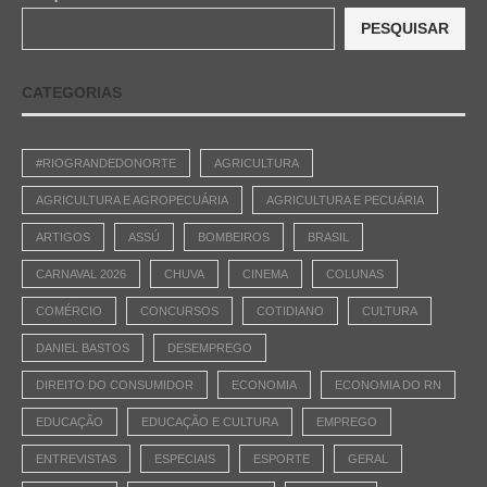
PESQUISAR
CATEGORIAS
#RIOGRANDEDONORTE
AGRICULTURA
AGRICULTURA E AGROPECUÁRIA
AGRICULTURA E PECUÁRIA
ARTIGOS
ASSÚ
BOMBEIROS
BRASIL
CARNAVAL 2026
CHUVA
CINEMA
COLUNAS
COMÉRCIO
CONCURSOS
COTIDIANO
CULTURA
DANIEL BASTOS
DESEMPREGO
DIREITO DO CONSUMIDOR
ECONOMIA
ECONOMIA DO RN
EDUCAÇÃO
EDUCAÇÃO E CULTURA
EMPREGO
ENTREVISTAS
ESPECIAIS
ESPORTE
GERAL