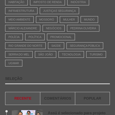
HABITAÇÃO
IMPOSTO DE RENDA
INDÚSTRIA
INFRAESTRUTURA
JUSTIÇA E SEGURANÇA
MEIO AMBIENTE
MOSSORÓ
MULHER
MUNDO
MÁRCIO ALEXANDRE
NEGÓCIOS
PEDRINA OLIVEIRA
POLÍCIA
POLÍTICA
PROMOCIONAL
RIO GRANDE DO NORTE
SAÚDE
SEGURANÇA PÚBLICA
SERRA DO MEL
SÃO JOÃO
TECNOLOGIA
TURISMO
UGMAR
SELEÇÃO
RECENTE
COMENTÁRIOS
POPULAR
Assú é selecionado para projeto