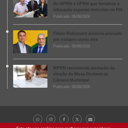
do MPRN e UFRN que fortalece a
educação especial inclusiva no RN
Publicado:
05/08/2026
Flávio Bolsonaro anuncia acusado
por estupro como vice
Publicado:
05/08/2026
MPRN recomenda anulação da
eleição da Mesa Diretora de
Câmara Municipal
Publicado:
05/08/2026