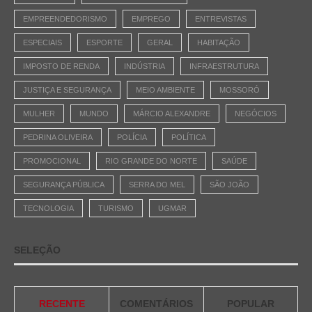
EMPREENDEDORISMO
EMPREGO
ENTREVISTAS
ESPECIAIS
ESPORTE
GERAL
HABITAÇÃO
IMPOSTO DE RENDA
INDÚSTRIA
INFRAESTRUTURA
JUSTIÇA E SEGURANÇA
MEIO AMBIENTE
MOSSORÓ
MULHER
MUNDO
MÁRCIO ALEXANDRE
NEGÓCIOS
PEDRINA OLIVEIRA
POLÍCIA
POLÍTICA
PROMOCIONAL
RIO GRANDE DO NORTE
SAÚDE
SEGURANÇA PÚBLICA
SERRA DO MEL
SÃO JOÃO
TECNOLOGIA
TURISMO
UGMAR
SELEÇÃO
RECENTE
COMENTÁRIOS
POPULAR