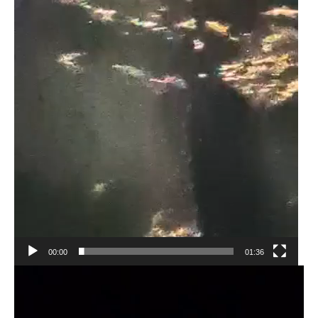
00:00
01:36
Tocador
de
vídeo