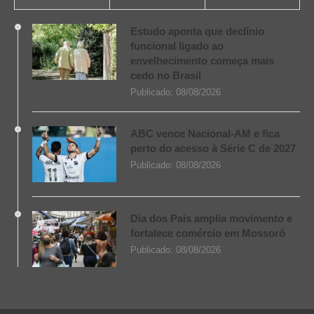
Estudo aponta que declínio
funcional ligado ao
envelhecimento começa mais
cedo no Brasil
Publicado:
08/08/2026
ABC vence Nacional-AM e fica
perto do acesso à Série C de 2027
Publicado:
08/08/2026
Dia dos Pais amplia movimento e
fortalece comércio em Mossoró
Publicado:
08/08/2026