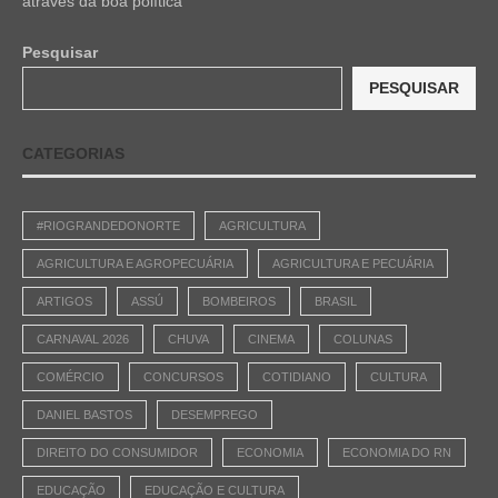
através da boa política
Pesquisar
PESQUISAR
CATEGORIAS
#RIOGRANDEDONORTE
AGRICULTURA
AGRICULTURA E AGROPECUÁRIA
AGRICULTURA E PECUÁRIA
ARTIGOS
ASSÚ
BOMBEIROS
BRASIL
CARNAVAL 2026
CHUVA
CINEMA
COLUNAS
COMÉRCIO
CONCURSOS
COTIDIANO
CULTURA
DANIEL BASTOS
DESEMPREGO
DIREITO DO CONSUMIDOR
ECONOMIA
ECONOMIA DO RN
EDUCAÇÃO
EDUCAÇÃO E CULTURA