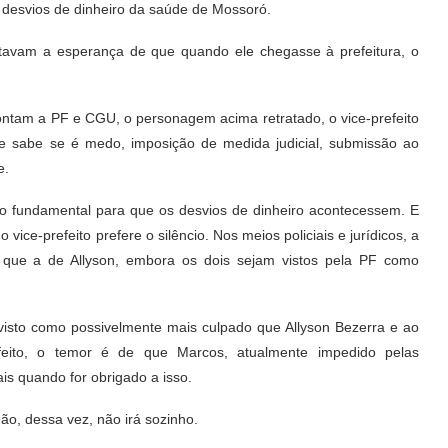
desvios de dinheiro da saúde de Mossoró.
ntavam a esperança de que quando ele chegasse à prefeitura, o
.
tam a PF e CGU, o personagem acima retratado, o vice-prefeito
e sabe se é medo, imposição de medida judicial, submissão ao
e.
ção fundamental para que os desvios de dinheiro acontecessem. E
ce-prefeito prefere o silêncio. Nos meios policiais e jurídicos, a
o que a de Allyson, embora os dois sejam vistos pela PF como
visto como possivelmente mais culpado que Allyson Bezerra e ao
eito, o temor é de que Marcos, atualmente impedido pelas
ais quando for obrigado a isso.
ão, dessa vez, não irá sozinho.