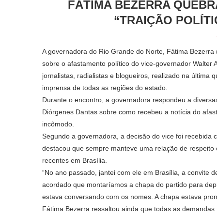
FÁTIMA BEZERRA QUEBRA
“TRAIÇÃO POLÍT
A governadora do Rio Grande do Norte, Fátima Bezerra (P
sobre o afastamento político do vice-governador Walter 
jornalistas, radialistas e blogueiros, realizado na última
imprensa de todas as regiões do estado.
Durante o encontro, a governadora respondeu a diversas 
Diórgenes Dantas sobre como recebeu a notícia do afast
incômodo.
Segundo a governadora, a decisão do vice foi recebida c
destacou que sempre manteve uma relação de respeito e 
recentes em Brasília.
“No ano passado, jantei com ele em Brasília, a convite d
acordado que montaríamos a chapa do partido para depu
estava conversando com os nomes. A chapa estava pront
Fátima Bezerra ressaltou ainda que todas as demandas fe