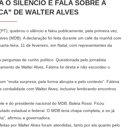
 O SILÊNCIO E FALA SOBRE A
ICA” DE WALTER ALVES
T), quebrou o silêncio e falou publicamente, pela primeira vez,
Alves (MDB). A declaração foi feita durante um café da manhã com
 quarta-feira, 11 de fevereiro, em Natal, com representantes da
perguntas de cunho político. Questionada pelo jornalista
amento de Walter Alves, Fátima foi direta e não escondeu o
om “muita surpresa, pela forma abrupta e pelo contexto”. Fátima
cordialidade com Walter Alves, inclusive lembrando encontros
ele e do presidente nacional do MDB, Baleia Rossi. Ficou
tado estadual e federal. O MDB teria chapa completa, e eu já
a”, afirmou a governadora.
itas por Walter Alves foram atendidas, tanto por ela quanto pelo