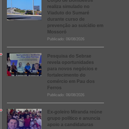
Corpo de Bombeiros
realiza simulado no
Viaduto do Sumaré
durante curso de
prevenção ao suicídio em
Mossoró
Publicado:
06/08/2026
Pesquisa do Sebrae
revela oportunidades
para novos negócios e
fortalecimento do
comércio em Pau dos
Ferros
Publicado:
06/08/2026
Ex-goleiro Miranda reúne
grupo político e anuncia
apoio a candidaturas