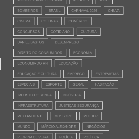
AGRICULTURA E PECUÁRIA
ARTIGOS
ASSÚ
BOMBEIROS
BRASIL
CARNAVAL 2026
CHUVA
CINEMA
COLUNAS
COMÉRCIO
CONCURSOS
COTIDIANO
CULTURA
e
DANIEL BASTOS
DESEMPREGO
DIREITO DO CONSUMIDOR
ECONOMIA
ECONOMIA DO RN
EDUCAÇÃO
EDUCAÇÃO E CULTURA
EMPREGO
ENTREVISTAS
ESPECIAIS
ESPORTE
GERAL
HABITAÇÃO
IMPOSTO DE RENDA
INDÚSTRIA
INFRAESTRUTURA
JUSTIÇA E SEGURANÇA
MEIO AMBIENTE
MOSSORÓ
MULHER
MUNDO
MÁRCIO ALEXANDRE
NEGÓCIOS
PEDRINA OLIVEIRA
POLÍCIA
POLÍTICA