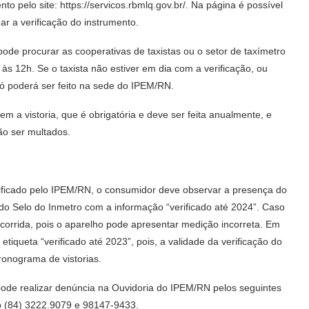
to pelo site: https://servicos.rbmlq.gov.br/. Na página é possível
ar a verificação do instrumento.
pode procurar as cooperativas de taxistas ou o setor de taxímetro
às 12h. Se o taxista não estiver em dia com a verificação, ou
 só poderá ser feito na sede do IPEM/RN.
m a vistoria, que é obrigatória e deve ser feita anualmente, e
ão ser multados.
verificado pelo IPEM/RN, o consumidor deve observar a presença do
do Selo do Inmetro com a informação “verificado até 2024”. Caso
 corrida, pois o aparelho pode apresentar medição incorreta. Em
iqueta “verificado até 2023”, pois, a validade da verificação do
ronograma de vistorias.
pode realizar denúncia na Ouvidoria do IPEM/RN pelos seguintes
p (84) 3222.9079 e 98147-9433.