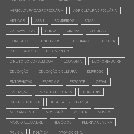
#RIOGRANDEDONORTE
AGRICULTURA
AGRICULTURA E AGROPECUÁRIA
AGRICULTURA E PECUÁRIA
ARTIGOS
ASSÚ
BOMBEIROS
BRASIL
CARNAVAL 2026
CHUVA
CINEMA
COLUNAS
COMÉRCIO
CONCURSOS
COTIDIANO
CULTURA
DANIEL BASTOS
DESEMPREGO
DIREITO DO CONSUMIDOR
ECONOMIA
ECONOMIA DO RN
EDUCAÇÃO
EDUCAÇÃO E CULTURA
EMPREGO
ENTREVISTAS
ESPECIAIS
ESPORTE
GERAL
HABITAÇÃO
IMPOSTO DE RENDA
INDÚSTRIA
INFRAESTRUTURA
JUSTIÇA E SEGURANÇA
MEIO AMBIENTE
MOSSORÓ
MULHER
MUNDO
MÁRCIO ALEXANDRE
NEGÓCIOS
PEDRINA OLIVEIRA
POLÍCIA
POLÍTICA
PROMOCIONAL