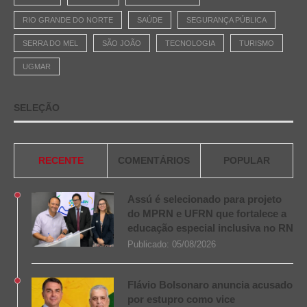
RIO GRANDE DO NORTE
SAÚDE
SEGURANÇA PÚBLICA
SERRA DO MEL
SÃO JOÃO
TECNOLOGIA
TURISMO
UGMAR
SELEÇÃO
RECENTE
COMENTÁRIOS
POPULAR
Assú é selecionado para projeto
do MPRN e UFRN que fortalece a
educação especial inclusiva no RN
Publicado:
05/08/2026
Flávio Bolsonaro anuncia acusado
por estupro como vice