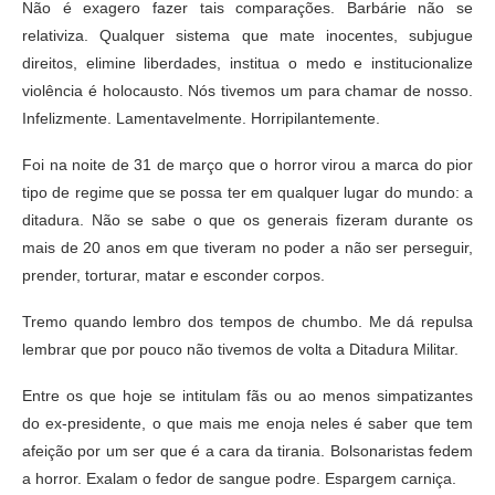
Não é exagero fazer tais comparações. Barbárie não se
relativiza. Qualquer sistema que mate inocentes, subjugue
direitos, elimine liberdades, institua o medo e institucionalize
violência é holocausto. Nós tivemos um para chamar de nosso.
Infelizmente. Lamentavelmente. Horripilantemente.
Foi na noite de 31 de março que o horror virou a marca do pior
tipo de regime que se possa ter em qualquer lugar do mundo: a
ditadura. Não se sabe o que os generais fizeram durante os
mais de 20 anos em que tiveram no poder a não ser perseguir,
prender, torturar, matar e esconder corpos.
Tremo quando lembro dos tempos de chumbo. Me dá repulsa
lembrar que por pouco não tivemos de volta a Ditadura Militar.
Entre os que hoje se intitulam fãs ou ao menos simpatizantes
do ex-presidente, o que mais me enoja neles é saber que tem
afeição por um ser que é a cara da tirania. Bolsonaristas fedem
a horror. Exalam o fedor de sangue podre. Espargem carniça.