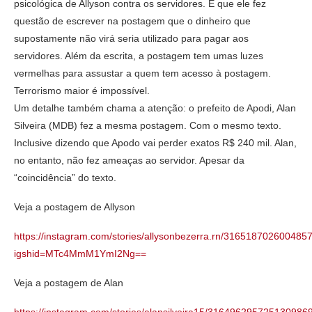
psicológica de Allyson contra os servidores. É que ele fez
questão de escrever na postagem que o dinheiro que
supostamente não virá seria utilizado para pagar aos
servidores. Além da escrita, a postagem tem umas luzes
vermelhas para assustar a quem tem acesso à postagem.
Terrorismo maior é impossível.
Um detalhe também chama a atenção: o prefeito de Apodi, Alan
Silveira (MDB) fez a mesma postagem. Com o mesmo texto.
Inclusive dizendo que Apodo vai perder exatos R$ 240 mil. Alan,
no entanto, não fez ameaças ao servidor. Apesar da
“coincidência” do texto.
Veja a postagem de Allyson
https://instagram.com/stories/allysonbezerra.rn/316518702600485
igshid=MTc4MmM1YmI2Ng==
Veja a postagem de Alan
https://instagram.com/stories/alansilveira15/316496295725130986