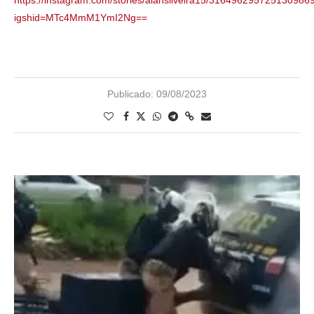
igshid=MTc4MmM1YmI2Ng==
Publicado:
09/08/2023