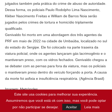
julgados também pela prática do crime de abuso de autoridade.
Dessa forma, os policiais Paulo Rodolpho Lima Nascimento,
Kléber Nascimento Freitas e William de Barros Noia serão
jugados pelos crimes de tortura e homicídio triplamente
qualificado.
Genivaldo foi morto em uma abordagem dos três agentes da
PRF em maio de 2022 na cidade de Umbaúba, localizado no sul
do estado do Sergipe. Ele foi colocado na parte traseira da
viatura policial, onde os agentes lançaram gás lacrimogênio e o
mantiveram preso, com os vidros fechados. Genivaldo chegou a
se debater com as pernas para fora da viatura, mas os policiais
o mantiveram preso dentro do veículo forçando a porta. A causa
da morte foi asfixia e insuficiência respiratória. (Agência Brasil)
Imagem: Metrópoles
Este site usa cookies para melhorar sua experiência.
Assumiremos que você está ok com isso, mas você pode optar
Publicado:
18/07/2023
por não participar se desejar.
Aceitar
Leia mais