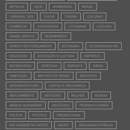
ARTIGOS
ASSÚ
BOMBEIROS
BRASIL
CARNAVAL 2026
CHUVA
CINEMA
COLUNAS
COMÉRCIO
CONCURSOS
COTIDIANO
CULTURA
DANIEL BASTOS
DESEMPREGO
DIREITO DO CONSUMIDOR
ECONOMIA
ECONOMIA DO RN
EDUCAÇÃO
EDUCAÇÃO E CULTURA
EMPREGO
ENTREVISTAS
ESPECIAIS
ESPORTE
GERAL
HABITAÇÃO
IMPOSTO DE RENDA
INDÚSTRIA
INFRAESTRUTURA
JUSTIÇA E SEGURANÇA
MEIO AMBIENTE
MOSSORÓ
MULHER
MUNDO
MÁRCIO ALEXANDRE
NEGÓCIOS
PEDRINA OLIVEIRA
POLÍCIA
POLÍTICA
PROMOCIONAL
RIO GRANDE DO NORTE
SAÚDE
SEGURANÇA PÚBLICA