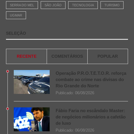
SERRA DO MEL
SÃO JOÃO
TECNOLOGIA
TURISMO
UGMAR
SELEÇÃO
RECENTE
COMENTÁRIOS
POPULAR
Operação P.R.O.T.E.T.O.R. reforça
combate ao crime nas divisas do
Rio Grande do Norte
Publicado:
06/08/2026
Fábio Faria no escândalo Master:
de negócios milionários a cafetão
de luxo
Publicado:
06/08/2026