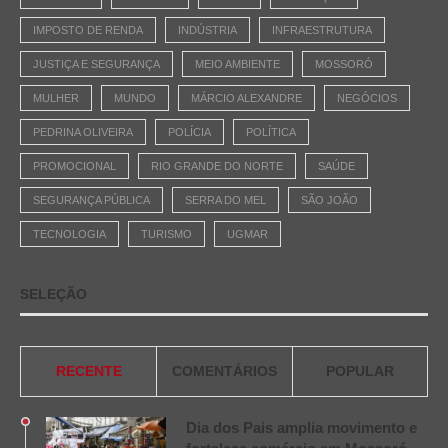
IMPOSTO DE RENDA
INDÚSTRIA
INFRAESTRUTURA
JUSTIÇA E SEGURANÇA
MEIO AMBIENTE
MOSSORÓ
MULHER
MUNDO
MÁRCIO ALEXANDRE
NEGÓCIOS
PEDRINA OLIVEIRA
POLÍCIA
POLÍTICA
PROMOCIONAL
RIO GRANDE DO NORTE
SAÚDE
SEGURANÇA PÚBLICA
SERRA DO MEL
SÃO JOÃO
TECNOLOGIA
TURISMO
UGMAR
SELEÇÃO
RECENTE
COMENTÁRIOS
POPULAR
Dia dos Pais amplia movimento e