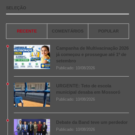
SELEÇÃO
RECENTE
COMENTÁRIOS
POPULAR
Campanha de Multivacinação 2026
já começou e prossegue até 1º de
setembro
Publicado:
10/08/2026
URGENTE: Teto de escola
municipal desaba em Mossoró
Publicado:
10/08/2026
Debate da Band teve um perdedor
Publicado:
10/08/2026