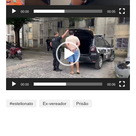
00:00
00:05
Tocador
de
vídeo
00:00
00:06
#estelionato
Ex-vereador
Prisão