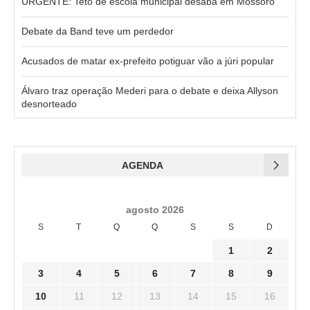
URGENTE: Teto de escola municipal desaba em Mossoró
Debate da Band teve um perdedor
Acusados de matar ex-prefeito potiguar vão a júri popular
Álvaro traz operação Mederi para o debate e deixa Allyson
desnorteado
AGENDA
agosto 2026
S
T
Q
Q
S
S
D
1
2
3
4
5
6
7
8
9
10
11
12
13
14
15
16