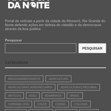
Portal de notícias a partir da cidade de Mossoró, Rio Grande do
Norte defende ações em defesa do cidadão e da democracia
através da boa política
Pesquisar
PESQUISAR
CATEGORIAS
#RIOGRANDEDONORTE
AGRICULTURA
AGRICULTURA E AGROPECUÁRIA
AGRICULTURA E PECUÁRIA
ARTIGOS
ASSÚ
BOMBEIROS
BRASIL
CARNAVAL 2026
CHUVA
CINEMA
COLUNAS