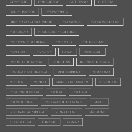
COMÉRCIO
CONCURSOS
COTIDIANO
CULTURA
DANIEL BASTOS
DESEMPREGO
DIREITO DO CONSUMIDOR
ECONOMIA
ECONOMIA DO RN
EDUCAÇÃO
EDUCAÇÃO E CULTURA
EMPREENDEDORISMO
EMPREGO
ENTREVISTAS
ESPECIAIS
ESPORTE
GERAL
HABITAÇÃO
IMPOSTO DE RENDA
INDÚSTRIA
INFRAESTRUTURA
JUSTIÇA E SEGURANÇA
MEIO AMBIENTE
MOSSORÓ
MULHER
MUNDO
MÁRCIO ALEXANDRE
NEGÓCIOS
PEDRINA OLIVEIRA
POLÍCIA
POLÍTICA
PROMOCIONAL
RIO GRANDE DO NORTE
SAÚDE
SEGURANÇA PÚBLICA
SERRA DO MEL
SÃO JOÃO
TECNOLOGIA
TURISMO
UGMAR