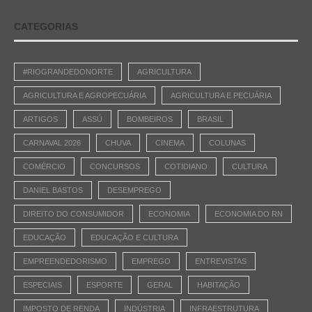
CATEGORIAS
#RIOGRANDEDONORTE
AGRICULTURA
AGRICULTURA E AGROPECUÁRIA
AGRICULTURA E PECUÁRIA
ARTIGOS
ASSÚ
BOMBEIROS
BRASIL
CARNAVAL 2026
CHUVA
CINEMA
COLUNAS
COMÉRCIO
CONCURSOS
COTIDIANO
CULTURA
DANIEL BASTOS
DESEMPREGO
DIREITO DO CONSUMIDOR
ECONOMIA
ECONOMIA DO RN
EDUCAÇÃO
EDUCAÇÃO E CULTURA
EMPREENDEDORISMO
EMPREGO
ENTREVISTAS
ESPECIAIS
ESPORTE
GERAL
HABITAÇÃO
IMPOSTO DE RENDA
INDÚSTRIA
INFRAESTRUTURA