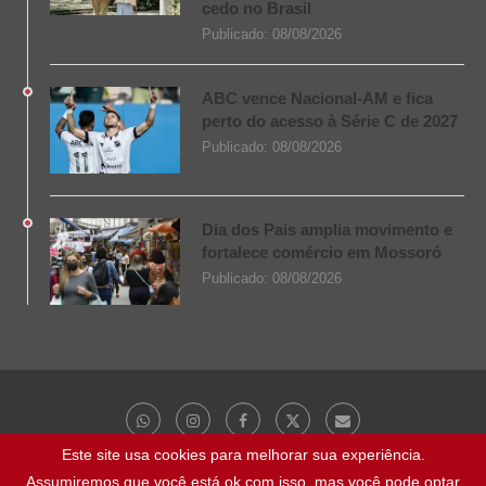
cedo no Brasil
Publicado:
08/08/2026
ABC vence Nacional-AM e fica
perto do acesso à Série C de 2027
Publicado:
08/08/2026
Dia dos Pais amplia movimento e
fortalece comércio em Mossoró
Publicado:
08/08/2026
Este site usa cookies para melhorar sua experiência.
Assumiremos que você está ok com isso, mas você pode optar