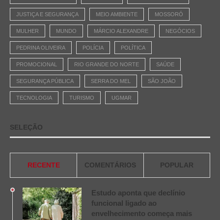
JUSTIÇA E SEGURANÇA
MEIO AMBIENTE
MOSSORÓ
MULHER
MUNDO
MÁRCIO ALEXANDRE
NEGÓCIOS
PEDRINA OLIVEIRA
POLÍCIA
POLÍTICA
PROMOCIONAL
RIO GRANDE DO NORTE
SAÚDE
SEGURANÇA PÚBLICA
SERRA DO MEL
SÃO JOÃO
TECNOLOGIA
TURISMO
UGMAR
SELEÇÃO
RECENTE
COMENTÁRIOS
POPULAR
Estudo aponta que declínio
funcional ligado ao
envelhecimento começa mais