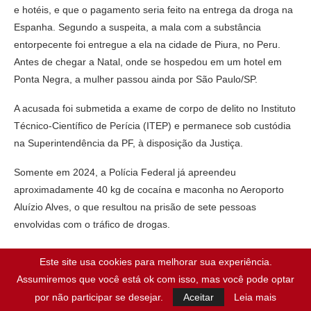
e hotéis, e que o pagamento seria feito na entrega da droga na
Espanha. Segundo a suspeita, a mala com a substância
entorpecente foi entregue a ela na cidade de Piura, no Peru.
Antes de chegar a Natal, onde se hospedou em um hotel em
Ponta Negra, a mulher passou ainda por São Paulo/SP.
A acusada foi submetida a exame de corpo de delito no Instituto
Técnico-Científico de Perícia (ITEP) e permanece sob custódia
na Superintendência da PF, à disposição da Justiça.
Somente em 2024, a Polícia Federal já apreendeu
aproximadamente 40 kg de cocaína e maconha no Aeroporto
Aluízio Alves, o que resultou na prisão de sete pessoas
envolvidas com o tráfico de drogas.
Fonte:
Comunicação Social da Polícia Federal no Rio
Este site usa cookies para melhorar sua experiência.
Grande do Norte
Assumiremos que você está ok com isso, mas você pode optar
por não participar se desejar.
Aceitar
Leia mais