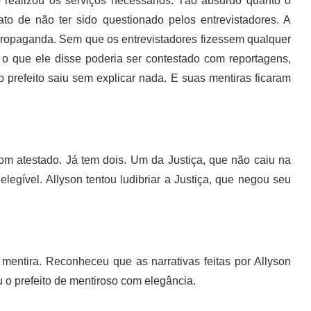
 realizou os serviços necessários. Tão absurdo quanto o
ato de não ter sido questionado pelos entrevistadores. A
er propaganda. Sem que os entrevistadores fizessem qualquer
o que ele disse poderia ser contestado com reportagens,
 o prefeito saiu sem explicar nada. E suas mentiras ficaram
om atestado. Já tem dois. Um da Justiça, que não caiu na
egível. Allyson tentou ludibriar a Justiça, que negou seu
mentira. Reconheceu que as narrativas feitas por Allyson
 o prefeito de mentiroso com elegância.