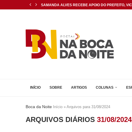
SAMANDA ALVES RECEBE APOIO DO PREFEITO, VICE
ZICO MINISTRA MASTERCLASS SOBRE LIDERANÇA 
VÍDEO: MOVIMENTOS SOCIAIS PROTESTAM COM FAIXA
ALLYSON BEZERRA FOI PROCESSADO POR DAR CAL
OPERAÇÃO COMBATE CONTRABANDO E AGIOTAGEM 
OPERAÇÃO P.R.O.T.E.T.O.R. REFORÇA COMBATE AO 
FÁBIO FARIA NO ESCÂNDALO MASTER: DE NEGÓCIOS
LEI AUTORIZA COMPRA DE SPRAY DE PIMENTA POR.
CORPO DE BOMBEIROS REALIZA SIMULADO NO VIAD
INÍCIO
SOBRE
ARTIGOS
COLUNAS
ES
Boca da Noite
Início
»
Arquivos para 31/08/2024
ARQUIVOS DIÁRIOS
31/08/2024