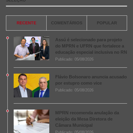
RECENTE
COMENTÁRIOS
POPULAR
Assú é selecionado para projeto
do MPRN e UFRN que fortalece a
educação especial inclusiva no RN
Publicado:
05/08/2026
Flávio Bolsonaro anuncia acusado
por estupro como vice
Publicado:
05/08/2026
MPRN recomenda anulação da
eleição da Mesa Diretora de
Câmara Municipal
Publicado:
05/08/2026