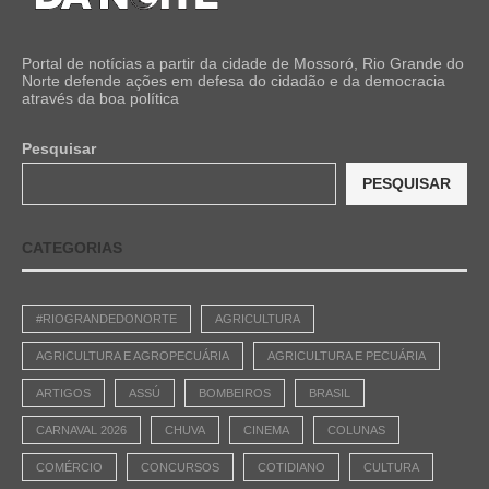
Portal de notícias a partir da cidade de Mossoró, Rio Grande do
Norte defende ações em defesa do cidadão e da democracia
através da boa política
Pesquisar
PESQUISAR
CATEGORIAS
#RIOGRANDEDONORTE
AGRICULTURA
AGRICULTURA E AGROPECUÁRIA
AGRICULTURA E PECUÁRIA
ARTIGOS
ASSÚ
BOMBEIROS
BRASIL
CARNAVAL 2026
CHUVA
CINEMA
COLUNAS
COMÉRCIO
CONCURSOS
COTIDIANO
CULTURA