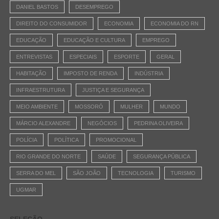
DANIEL BASTOS
DESEMPREGO
DIREITO DO CONSUMIDOR
ECONOMIA
ECONOMIA DO RN
EDUCAÇÃO
EDUCAÇÃO E CULTURA
EMPREGO
ENTREVISTAS
ESPECIAIS
ESPORTE
GERAL
HABITAÇÃO
IMPOSTO DE RENDA
INDÚSTRIA
INFRAESTRUTURA
JUSTIÇA E SEGURANÇA
MEIO AMBIENTE
MOSSORÓ
MULHER
MUNDO
MÁRCIO ALEXANDRE
NEGÓCIOS
PEDRINA OLIVEIRA
POLÍCIA
POLÍTICA
PROMOCIONAL
RIO GRANDE DO NORTE
SAÚDE
SEGURANÇA PÚBLICA
SERRA DO MEL
SÃO JOÃO
TECNOLOGIA
TURISMO
UGMAR
SELEÇÃO