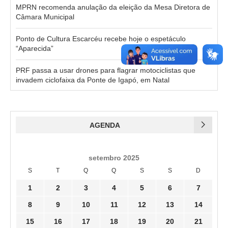
MPRN recomenda anulação da eleição da Mesa Diretora de
Câmara Municipal
Ponto de Cultura Escarcéu recebe hoje o espetáculo
“Aparecida”
PRF passa a usar drones para flagrar motociclistas que
invadem ciclofaixa da Ponte de Igapó, em Natal
AGENDA
setembro 2025
S
T
Q
Q
S
S
D
1
2
3
4
5
6
7
8
9
10
11
12
13
14
15
16
17
18
19
20
21