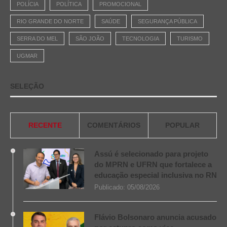
POLÍCIA
POLÍTICA
PROMOCIONAL
RIO GRANDE DO NORTE
SAÚDE
SEGURANÇA PÚBLICA
SERRA DO MEL
SÃO JOÃO
TECNOLOGIA
TURISMO
UGMAR
SELEÇÃO
RECENTE
COMENTÁRIOS
POPULAR
Assú é selecionado para projeto
do MPRN e UFRN que fortalece a
educação especial inclusiva no RN
Publicado:
05/08/2026
Flávio Bolsonaro anuncia acusado