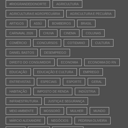
#RIOGRANDEDONORTE
AGRICULTURA
AGRICULTURA E AGROPECUÁRIA
AGRICULTURA E PECUÁRIA
ARTIGOS
ASSÚ
BOMBEIROS
BRASIL
CARNAVAL 2026
CHUVA
CINEMA
COLUNAS
COMÉRCIO
CONCURSOS
COTIDIANO
CULTURA
DANIEL BASTOS
DESEMPREGO
DIREITO DO CONSUMIDOR
ECONOMIA
ECONOMIA DO RN
EDUCAÇÃO
EDUCAÇÃO E CULTURA
EMPREGO
ENTREVISTAS
ESPECIAIS
ESPORTE
GERAL
HABITAÇÃO
IMPOSTO DE RENDA
INDÚSTRIA
INFRAESTRUTURA
JUSTIÇA E SEGURANÇA
MEIO AMBIENTE
MOSSORÓ
MULHER
MUNDO
MÁRCIO ALEXANDRE
NEGÓCIOS
PEDRINA OLIVEIRA