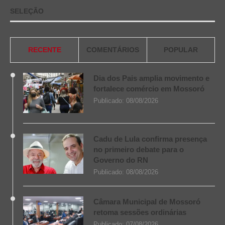
SELEÇÃO
RECENTE
COMENTÁRIOS
POPULAR
Dia dos Pais amplia movimento e
fortalece comércio em Mossoró
Publicado:
08/08/2026
Cadu de Lula confirma presença
no primeiro debate para o
Governo do RN
Publicado:
08/08/2026
Câmara Municipal de Mossoró
retoma sessões ordinárias
Publicado:
07/08/2026