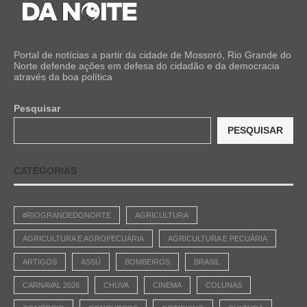
Portal de notícias a partir da cidade de Mossoró, Rio Grande do
Norte defende ações em defesa do cidadão e da democracia
através da boa política
Pesquisar
PESQUISAR
CATEGORIAS
#RIOGRANDEDONORTE
AGRICULTURA
AGRICULTURA E AGROPECUÁRIA
AGRICULTURA E PECUÁRIA
ARTIGOS
ASSÚ
BOMBEIROS
BRASIL
CARNAVAL 2026
CHUVA
CINEMA
COLUNAS