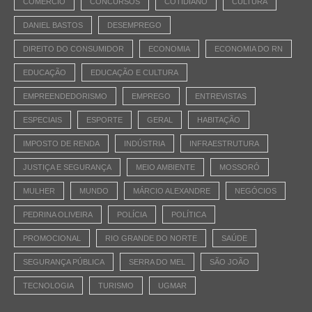
COMÉRCIO
CONCURSOS
COTIDIANO
CULTURA
DANIEL BASTOS
DESEMPREGO
DIREITO DO CONSUMIDOR
ECONOMIA
ECONOMIA DO RN
EDUCAÇÃO
EDUCAÇÃO E CULTURA
EMPREENDEDORISMO
EMPREGO
ENTREVISTAS
ESPECIAIS
ESPORTE
GERAL
HABITAÇÃO
IMPOSTO DE RENDA
INDÚSTRIA
INFRAESTRUTURA
JUSTIÇA E SEGURANÇA
MEIO AMBIENTE
MOSSORÓ
MULHER
MUNDO
MÁRCIO ALEXANDRE
NEGÓCIOS
PEDRINA OLIVEIRA
POLÍCIA
POLÍTICA
PROMOCIONAL
RIO GRANDE DO NORTE
SAÚDE
SEGURANÇA PÚBLICA
SERRA DO MEL
SÃO JOÃO
TECNOLOGIA
TURISMO
UGMAR