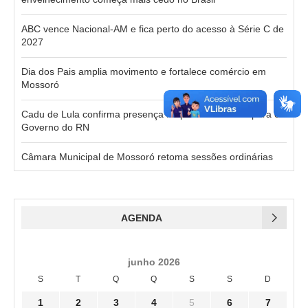
ABC vence Nacional-AM e fica perto do acesso à Série C de
2027
Dia dos Pais amplia movimento e fortalece comércio em
Mossoró
Cadu de Lula confirma presença no primeiro debate para o
Governo do RN
Câmara Municipal de Mossoró retoma sessões ordinárias
AGENDA
junho 2026
S
T
Q
Q
S
S
D
1
2
3
4
5
6
7