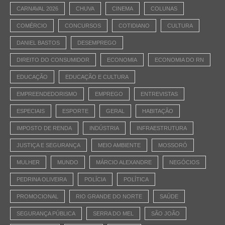
CARNAVAL 2026
CHUVA
CINEMA
COLUNAS
COMÉRCIO
CONCURSOS
COTIDIANO
CULTURA
DANIEL BASTOS
DESEMPREGO
DIREITO DO CONSUMIDOR
ECONOMIA
ECONOMIA DO RN
EDUCAÇÃO
EDUCAÇÃO E CULTURA
EMPREENDEDORISMO
EMPREGO
ENTREVISTAS
ESPECIAIS
ESPORTE
GERAL
HABITAÇÃO
IMPOSTO DE RENDA
INDÚSTRIA
INFRAESTRUTURA
JUSTIÇA E SEGURANÇA
MEIO AMBIENTE
MOSSORÓ
MULHER
MUNDO
MÁRCIO ALEXANDRE
NEGÓCIOS
PEDRINA OLIVEIRA
POLÍCIA
POLÍTICA
PROMOCIONAL
RIO GRANDE DO NORTE
SAÚDE
SEGURANÇA PÚBLICA
SERRA DO MEL
SÃO JOÃO