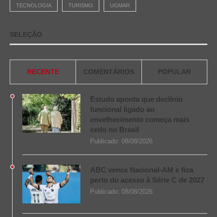
TECNOLOGIA
TURISMO
UGMAR
SELEÇÃO
RECENTE
COMENTÁRIOS
POPULAR
Estudo aponta que declínio
funcional ligado ao
envelhecimento começa mais
cedo no Brasil
Publicado:
08/08/2026
ABC vence Nacional-AM e fica
perto do acesso à Série C de 2027
Publicado:
08/08/2026