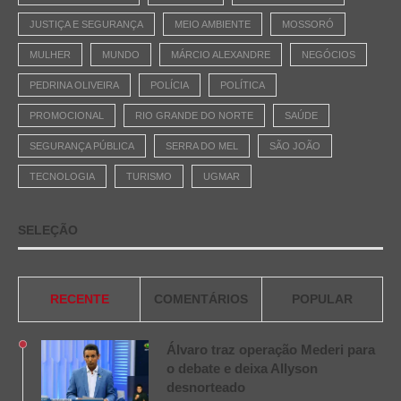
JUSTIÇA E SEGURANÇA
MEIO AMBIENTE
MOSSORÓ
MULHER
MUNDO
MÁRCIO ALEXANDRE
NEGÓCIOS
PEDRINA OLIVEIRA
POLÍCIA
POLÍTICA
PROMOCIONAL
RIO GRANDE DO NORTE
SAÚDE
SEGURANÇA PÚBLICA
SERRA DO MEL
SÃO JOÃO
TECNOLOGIA
TURISMO
UGMAR
SELEÇÃO
RECENTE
COMENTÁRIOS
POPULAR
Álvaro traz operação Mederi para
o debate e deixa Allyson
desnorteado