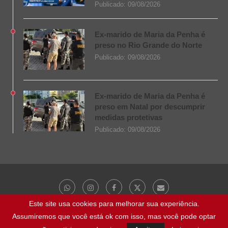
Publicado:
09/08/2026
Ex-marido de Maria da Penha é
preso no Rio Grande do Norte
Publicado:
09/08/2026
Ex-marido de Maria da Penha é
preso em Natal por descumprir
medidas protetivas
Publicado:
09/08/2026
Este site usa cookies para melhorar sua experiência.
Assumiremos que você está ok com isso, mas você pode optar
@ 2023 - Todos os direitos reservados | NaBocaDaNoite.com.br