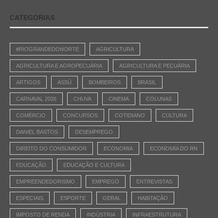
CATEGORIAS
#RIOGRANDEDONORTE
AGRICULTURA
AGRICULTURA E AGROPECUÁRIA
AGRICULTURA E PECUÁRIA
ARTIGOS
ASSÚ
BOMBEIROS
BRASIL
CARNAVAL 2026
CHUVA
CINEMA
COLUNAS
COMÉRCIO
CONCURSOS
COTIDIANO
CULTURA
DANIEL BASTOS
DESEMPREGO
DIREITO DO CONSUMIDOR
ECONOMIA
ECONOMIA DO RN
EDUCAÇÃO
EDUCAÇÃO E CULTURA
EMPREENDEDORISMO
EMPREGO
ENTREVISTAS
ESPECIAIS
ESPORTE
GERAL
HABITAÇÃO
IMPOSTO DE RENDA
INDÚSTRIA
INFRAESTRUTURA