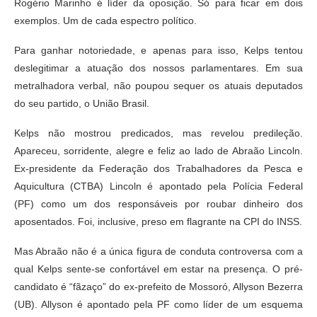
Rogério Marinho é líder da oposição. Só para ficar em dois
exemplos. Um de cada espectro político.
Para ganhar notoriedade, e apenas para isso, Kelps tentou
deslegitimar a atuação dos nossos parlamentares. Em sua
metralhadora verbal, não poupou sequer os atuais deputados
do seu partido, o União Brasil.
Kelps não mostrou predicados, mas revelou predileção.
Apareceu, sorridente, alegre e feliz ao lado de Abraão Lincoln.
Ex-presidente da Federação dos Trabalhadores da Pesca e
Aquicultura (CTBA) Lincoln é apontado pela Polícia Federal
(PF) como um dos responsáveis por roubar dinheiro dos
aposentados. Foi, inclusive, preso em flagrante na CPI do INSS.
Mas Abraão não é a única figura de conduta controversa com a
qual Kelps sente-se confortável em estar na presença. O pré-
candidato é “fãzaço” do ex-prefeito de Mossoró, Allyson Bezerra
(UB). Allyson é apontado pela PF como líder de um esquema