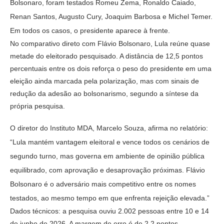
Bolsonaro, foram testados Romeu Zema, Ronaldo Caiado,
Renan Santos, Augusto Cury, Joaquim Barbosa e Michel Temer.
Em todos os casos, o presidente aparece à frente.
No comparativo direto com Flávio Bolsonaro, Lula reúne quase
metade do eleitorado pesquisado. A distância de 12,5 pontos
percentuais entre os dois reforça o peso do presidente em uma
eleição ainda marcada pela polarização, mas com sinais de
redução da adesão ao bolsonarismo, segundo a síntese da
própria pesquisa.
O diretor do Instituto MDA, Marcelo Souza, afirma no relatório:
“Lula mantém vantagem eleitoral e vence todos os cenários de
segundo turno, mas governa em ambiente de opinião pública
equilibrado, com aprovação e desaprovação próximas. Flávio
Bolsonaro é o adversário mais competitivo entre os nomes
testados, ao mesmo tempo em que enfrenta rejeição elevada.”
Dados técnicos: a pesquisa ouviu 2.002 pessoas entre 10 e 14
de junho de 2026. A margem de erro é de 2,2 pontos