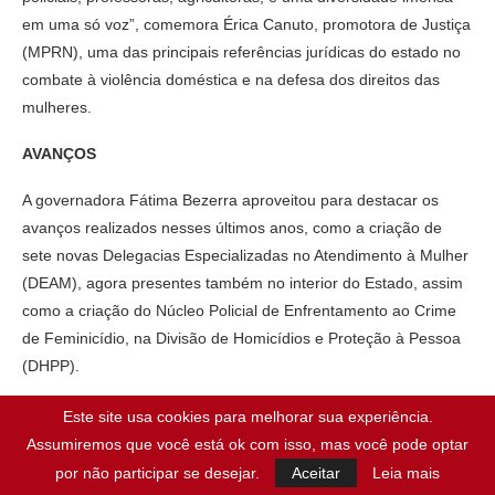
em uma só voz”, comemora Érica Canuto, promotora de Justiça
(MPRN), uma das principais referências jurídicas do estado no
combate à violência doméstica e na defesa dos direitos das
mulheres.
AVANÇOS
A governadora Fátima Bezerra aproveitou para destacar os
avanços realizados nesses últimos anos, como a criação de
sete novas Delegacias Especializadas no Atendimento à Mulher
(DEAM), agora presentes também no interior do Estado, assim
como a criação do Núcleo Policial de Enfrentamento ao Crime
de Feminicídio, na Divisão de Homicídios e Proteção à Pessoa
(DHPP).
“Foram 17 anos sem criar uma nova delegacia de defesa da
Este site usa cookies para melhorar sua experiência.
mulher vítima de violência. Antes, o Estado tinha apenas cinco
Assumiremos que você está ok com isso, mas você pode optar
delegacias para o enfrentamento da violência doméstica e de
por não participar se desejar.
Aceitar
Leia mais