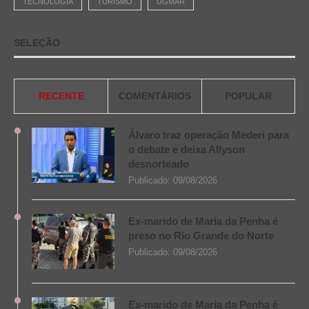
TECNOLOGIA
TURISMO
UGMAR
SELEÇÃO
RECENTE
COMENTÁRIOS
POPULAR
Álvaro traz operação Mederi para
o debate e deixa Allyson
desnorteado
Publicado:
09/08/2026
Ex-marido de Maria da Penha é
preso no Rio Grande do Norte
Publicado:
09/08/2026
Ex-marido de Maria da Penha é