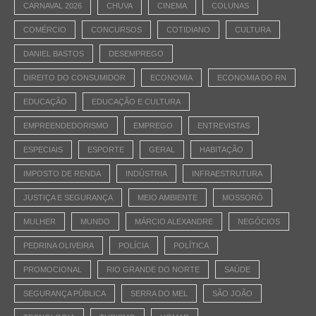
CARNAVAL 2026
CHUVA
CINEMA
COLUNAS
COMÉRCIO
CONCURSOS
COTIDIANO
CULTURA
DANIEL BASTOS
DESEMPREGO
DIREITO DO CONSUMIDOR
ECONOMIA
ECONOMIA DO RN
EDUCAÇÃO
EDUCAÇÃO E CULTURA
EMPREENDEDORISMO
EMPREGO
ENTREVISTAS
ESPECIAIS
ESPORTE
GERAL
HABITAÇÃO
IMPOSTO DE RENDA
INDÚSTRIA
INFRAESTRUTURA
JUSTIÇA E SEGURANÇA
MEIO AMBIENTE
MOSSORÓ
MULHER
MUNDO
MÁRCIO ALEXANDRE
NEGÓCIOS
PEDRINA OLIVEIRA
POLÍCIA
POLÍTICA
PROMOCIONAL
RIO GRANDE DO NORTE
SAÚDE
SEGURANÇA PÚBLICA
SERRA DO MEL
SÃO JOÃO