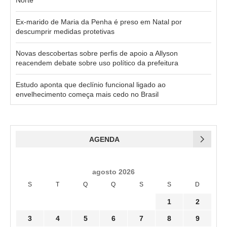
Norte
Ex-marido de Maria da Penha é preso em Natal por
descumprir medidas protetivas
Novas descobertas sobre perfis de apoio a Allyson
reacendem debate sobre uso político da prefeitura
Estudo aponta que declínio funcional ligado ao
envelhecimento começa mais cedo no Brasil
AGENDA
agosto 2026
S
T
Q
Q
S
S
D
1
2
3
4
5
6
7
8
9