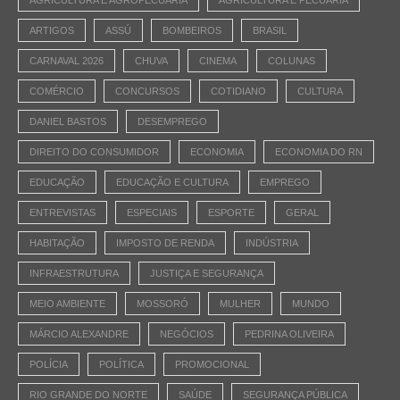
ARTIGOS
ASSÚ
BOMBEIROS
BRASIL
CARNAVAL 2026
CHUVA
CINEMA
COLUNAS
COMÉRCIO
CONCURSOS
COTIDIANO
CULTURA
DANIEL BASTOS
DESEMPREGO
DIREITO DO CONSUMIDOR
ECONOMIA
ECONOMIA DO RN
EDUCAÇÃO
EDUCAÇÃO E CULTURA
EMPREGO
ENTREVISTAS
ESPECIAIS
ESPORTE
GERAL
HABITAÇÃO
IMPOSTO DE RENDA
INDÚSTRIA
INFRAESTRUTURA
JUSTIÇA E SEGURANÇA
MEIO AMBIENTE
MOSSORÓ
MULHER
MUNDO
MÁRCIO ALEXANDRE
NEGÓCIOS
PEDRINA OLIVEIRA
POLÍCIA
POLÍTICA
PROMOCIONAL
RIO GRANDE DO NORTE
SAÚDE
SEGURANÇA PÚBLICA