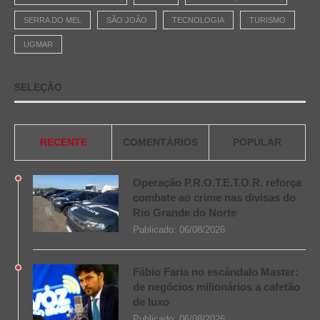
SERRA DO MEL
SÃO JOÃO
TECNOLOGIA
TURISMO
UGMAR
SELEÇÃO
RECENTE
COMENTÁRIOS
POPULAR
Operação P.R.O.T.E.T.O.R. reforça
combate ao crime nas divisas do
Rio Grande do Norte
Publicado:
06/08/2026
Fábio Faria no escândalo Master:
de negócios milionários a cafetão
de luxo
Publicado:
06/08/2026