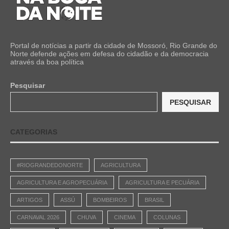
Portal de notícias a partir da cidade de Mossoró, Rio Grande do
Norte defende ações em defesa do cidadão e da democracia
através da boa política
Pesquisar
PESQUISAR
CATEGORIAS
#RIOGRANDEDONORTE
AGRICULTURA
AGRICULTURA E AGROPECUÁRIA
AGRICULTURA E PECUÁRIA
ARTIGOS
ASSÚ
BOMBEIROS
BRASIL
CARNAVAL 2026
CHUVA
CINEMA
COLUNAS