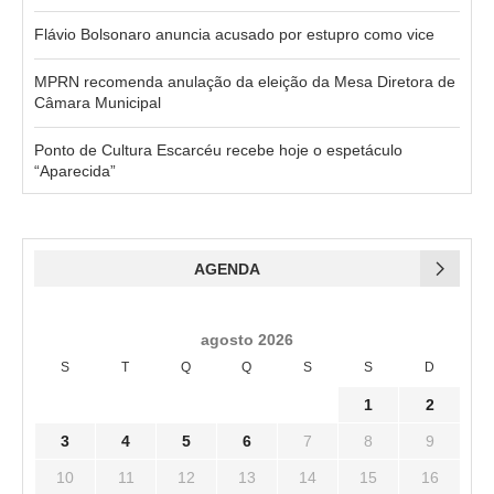
Flávio Bolsonaro anuncia acusado por estupro como vice
MPRN recomenda anulação da eleição da Mesa Diretora de
Câmara Municipal
Ponto de Cultura Escarcéu recebe hoje o espetáculo
“Aparecida”
AGENDA
agosto 2026
S
T
Q
Q
S
S
D
1
2
3
4
5
6
7
8
9
10
11
12
13
14
15
16