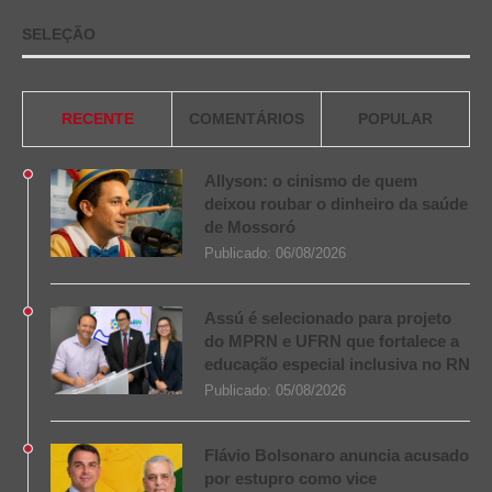
SELEÇÃO
RECENTE
COMENTÁRIOS
POPULAR
Allyson: o cinismo de quem
deixou roubar o dinheiro da saúde
de Mossoró
Publicado:
06/08/2026
Assú é selecionado para projeto
do MPRN e UFRN que fortalece a
educação especial inclusiva no RN
Publicado:
05/08/2026
Flávio Bolsonaro anuncia acusado
por estupro como vice