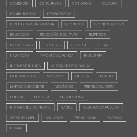
COMÉRCIO
CONCURSOS
COTIDIANO
CULTURA
DANIEL BASTOS
DESEMPREGO
DIREITO DO CONSUMIDOR
ECONOMIA
ECONOMIA DO RN
EDUCAÇÃO
EDUCAÇÃO E CULTURA
EMPREGO
ENTREVISTAS
ESPECIAIS
ESPORTE
GERAL
HABITAÇÃO
IMPOSTO DE RENDA
INDÚSTRIA
INFRAESTRUTURA
JUSTIÇA E SEGURANÇA
MEIO AMBIENTE
MOSSORÓ
MULHER
MUNDO
MÁRCIO ALEXANDRE
NEGÓCIOS
PEDRINA OLIVEIRA
POLÍCIA
POLÍTICA
PROMOCIONAL
RIO GRANDE DO NORTE
SAÚDE
SEGURANÇA PÚBLICA
SERRA DO MEL
SÃO JOÃO
TECNOLOGIA
TURISMO
UGMAR