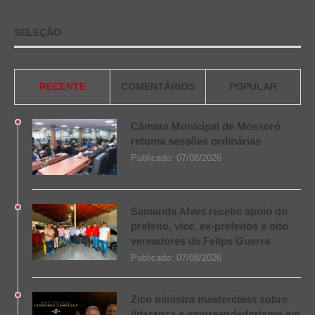
SELEÇÃO
RECENTE
COMENTÁRIOS
POPULAR
Câmara Municipal de Mossoró
retoma sessões ordinárias
Publicado:
07/08/2026
Samanda Alves recebe apoio do
prefeito, vice, ex-prefeitos e oito
vereadores de Felipe Guerra
Publicado:
07/08/2026
Zico ministra masterclass sobre
liderança e empreendedorismo em