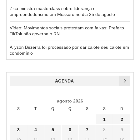
Zico ministra masterclass sobre liderança e
empreendedorismo em Mossoró no dia 25 de agosto
Vídeo: Movimentos sociais protestam com faixas: Prefeito
TikTok não governa o RN
Allyson Bezerra foi processado por dar calote deu calote em
condomínio
AGENDA
agosto 2026
S
T
Q
Q
S
S
D
1
2
3
4
5
6
7
8
9