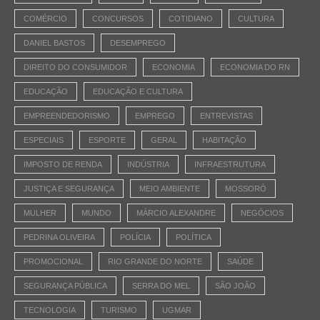
COMÉRCIO
CONCURSOS
COTIDIANO
CULTURA
DANIEL BASTOS
DESEMPREGO
DIREITO DO CONSUMIDOR
ECONOMIA
ECONOMIA DO RN
EDUCAÇÃO
EDUCAÇÃO E CULTURA
EMPREENDEDORISMO
EMPREGO
ENTREVISTAS
ESPECIAIS
ESPORTE
GERAL
HABITAÇÃO
IMPOSTO DE RENDA
INDÚSTRIA
INFRAESTRUTURA
JUSTIÇA E SEGURANÇA
MEIO AMBIENTE
MOSSORÓ
MULHER
MUNDO
MÁRCIO ALEXANDRE
NEGÓCIOS
PEDRINA OLIVEIRA
POLÍCIA
POLÍTICA
PROMOCIONAL
RIO GRANDE DO NORTE
SAÚDE
SEGURANÇA PÚBLICA
SERRA DO MEL
SÃO JOÃO
TECNOLOGIA
TURISMO
UGMAR