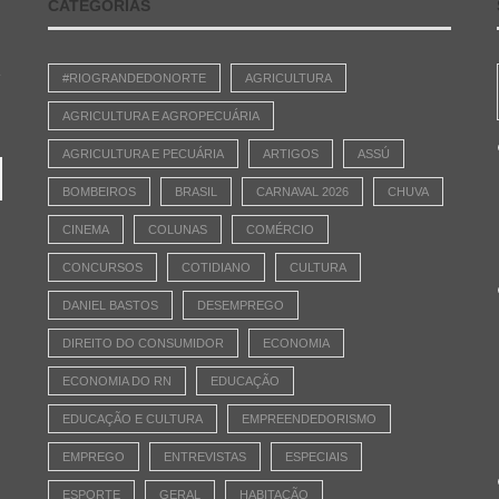
CATEGORIAS
e
#RIOGRANDEDONORTE
AGRICULTURA
AGRICULTURA E AGROPECUÁRIA
AGRICULTURA E PECUÁRIA
ARTIGOS
ASSÚ
BOMBEIROS
BRASIL
CARNAVAL 2026
CHUVA
CINEMA
COLUNAS
COMÉRCIO
CONCURSOS
COTIDIANO
CULTURA
DANIEL BASTOS
DESEMPREGO
DIREITO DO CONSUMIDOR
ECONOMIA
ECONOMIA DO RN
EDUCAÇÃO
EDUCAÇÃO E CULTURA
EMPREENDEDORISMO
EMPREGO
ENTREVISTAS
ESPECIAIS
ESPORTE
GERAL
HABITAÇÃO