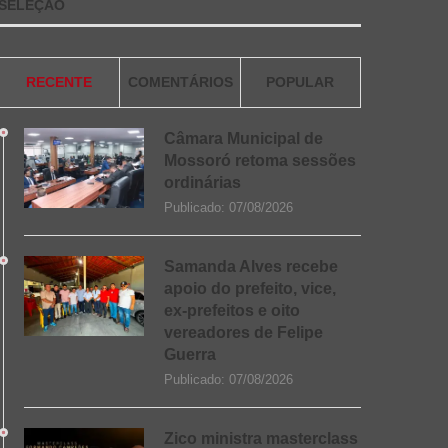
SELEÇÃO
RECENTE
COMENTÁRIOS
POPULAR
Câmara Municipal de
Mossoró retoma sessões
ordinárias
Publicado:
07/08/2026
Samanda Alves recebe
apoio do prefeito, vice,
ex-prefeitos e oito
vereadores de Felipe
Guerra
Publicado:
07/08/2026
Zico ministra masterclass