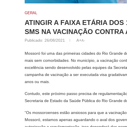
GERAL
ATINGIR A FAIXA ETÁRIA DOS
SMS NA VACINAÇÃO CONTRA 
Publicado:
26/08/2021
A+
A-
Mossoró foi uma das primeiras cidades do Rio Grande do 
mais sem comorbidades. No município, a vacinação cont
excelência sendo desenvolvido pelas equipes da Secreta
campanha de vacinação a ser executada visa gradativamen
anos ou mais.
Contudo, este próximo passo precisa de regulamentação
Secretaria de Estado da Saúde Pública do Rio Grande 
“Os mossoroenses estão ansiosos para que a vacinação 
Mossoró, estamos apenas aguardando o aval dos govern
autorização e regulamentação, isso dependerá das norm