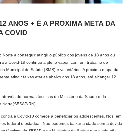
 12 ANOS + É A PRÓXIMA META DA
A COVID
Norte a conseguir atingir o público dos jovens de 18 anos ou
ra a Covid-19 continua a pleno vapor, com um trabalho de
ria Municipal de Saúde (SMS) e voluntários. A próxima etapa da
te atingir faixas etárias abaixo dos 18 anos, até alcançar 12
 através de normas técnicas do Ministério da Saúde e da
do Norte(SESAP/RN).
contra a Covid-19 comece a beneficiar os adolescentes. Nós, em
os federal e estadual. Não podemos baixar a idade sem a devida
as técnicas da SESAP e do Ministério da Saúde que ainda não