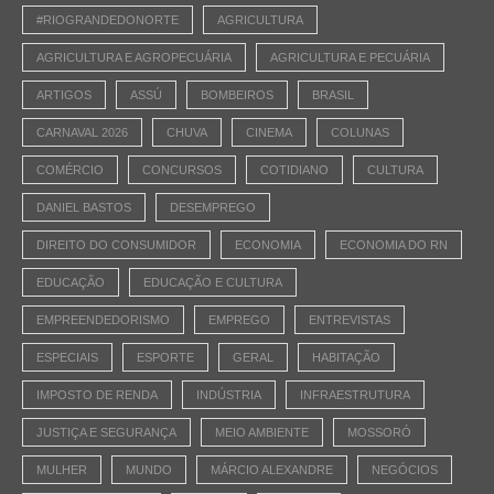
#RIOGRANDEDONORTE
AGRICULTURA
AGRICULTURA E AGROPECUÁRIA
AGRICULTURA E PECUÁRIA
ARTIGOS
ASSÚ
BOMBEIROS
BRASIL
CARNAVAL 2026
CHUVA
CINEMA
COLUNAS
COMÉRCIO
CONCURSOS
COTIDIANO
CULTURA
DANIEL BASTOS
DESEMPREGO
DIREITO DO CONSUMIDOR
ECONOMIA
ECONOMIA DO RN
EDUCAÇÃO
EDUCAÇÃO E CULTURA
EMPREENDEDORISMO
EMPREGO
ENTREVISTAS
ESPECIAIS
ESPORTE
GERAL
HABITAÇÃO
IMPOSTO DE RENDA
INDÚSTRIA
INFRAESTRUTURA
JUSTIÇA E SEGURANÇA
MEIO AMBIENTE
MOSSORÓ
MULHER
MUNDO
MÁRCIO ALEXANDRE
NEGÓCIOS