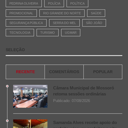
PEDRINA OLIVEIRA
POLÍCIA
POLÍTICA
PROMOCIONAL
RIO GRANDE DO NORTE
SAÚDE
SEGURANÇA PÚBLICA
SERRA DO MEL
SÃO JOÃO
TECNOLOGIA
TURISMO
UGMAR
SELEÇÃO
RECENTE
COMENTÁRIOS
POPULAR
Câmara Municipal de Mossoró
retoma sessões ordinárias
Publicado:
07/08/2026
Samanda Alves recebe apoio do