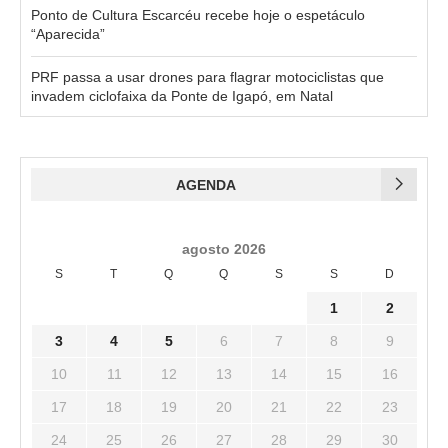
Ponto de Cultura Escarcéu recebe hoje o espetáculo
“Aparecida”
PRF passa a usar drones para flagrar motociclistas que
invadem ciclofaixa da Ponte de Igapó, em Natal
AGENDA
agosto 2026
S
T
Q
Q
S
S
D
1
2
3
4
5
6
7
8
9
10
11
12
13
14
15
16
17
18
19
20
21
22
23
24
25
26
27
28
29
30