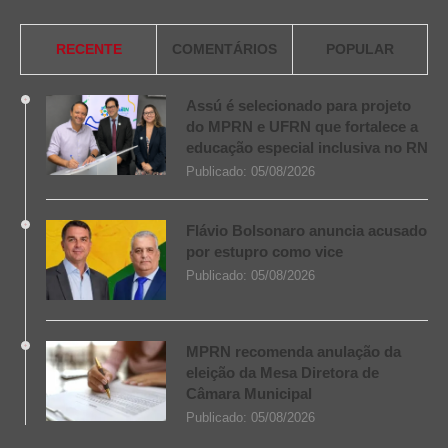
RECENTE
COMENTÁRIOS
POPULAR
Assú é selecionado para projeto
do MPRN e UFRN que fortalece a
educação especial inclusiva no RN
Publicado:
05/08/2026
Flávio Bolsonaro anuncia acusado
por estupro como vice
Publicado:
05/08/2026
MPRN recomenda anulação da
eleição da Mesa Diretora de
Câmara Municipal
Publicado:
05/08/2026