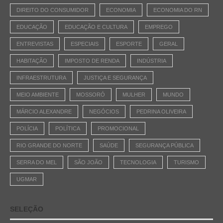
DIREITO DO CONSUMIDOR
ECONOMIA
ECONOMIA DO RN
EDUCAÇÃO
EDUCAÇÃO E CULTURA
EMPREGO
ENTREVISTAS
ESPECIAIS
ESPORTE
GERAL
HABITAÇÃO
IMPOSTO DE RENDA
INDÚSTRIA
INFRAESTRUTURA
JUSTIÇA E SEGURANÇA
MEIO AMBIENTE
MOSSORÓ
MULHER
MUNDO
MÁRCIO ALEXANDRE
NEGÓCIOS
PEDRINA OLIVEIRA
POLÍCIA
POLÍTICA
PROMOCIONAL
RIO GRANDE DO NORTE
SAÚDE
SEGURANÇA PÚBLICA
SERRA DO MEL
SÃO JOÃO
TECNOLOGIA
TURISMO
UGMAR
SELEÇÃO