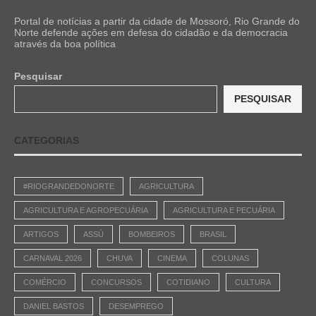
Portal de notícias a partir da cidade de Mossoró, Rio Grande do
Norte defende ações em defesa do cidadão e da democracia
através da boa política
Pesquisar
PESQUISAR
CATEGORIAS
#RIOGRANDEDONORTE
AGRICULTURA
AGRICULTURA E AGROPECUÁRIA
AGRICULTURA E PECUÁRIA
ARTIGOS
ASSÚ
BOMBEIROS
BRASIL
CARNAVAL 2026
CHUVA
CINEMA
COLUNAS
COMÉRCIO
CONCURSOS
COTIDIANO
CULTURA
DANIEL BASTOS
DESEMPREGO