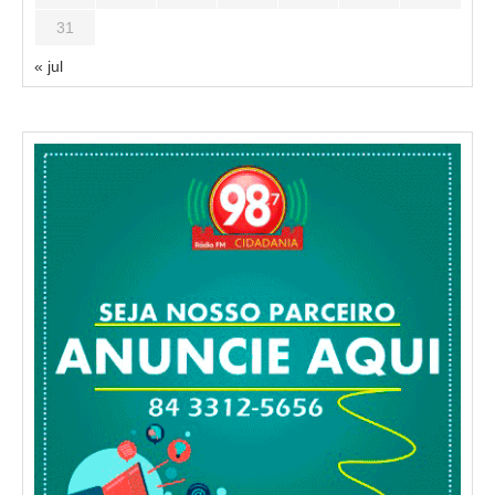
31
« jul