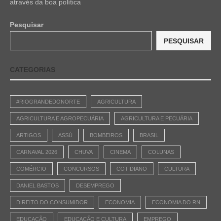
através da boa política
Pesquisar
PESQUISAR
CATEGORIAS
#RIOGRANDEDONORTE
AGRICULTURA
AGRICULTURA E AGROPECUÁRIA
AGRICULTURA E PECUÁRIA
ARTIGOS
ASSÚ
BOMBEIROS
BRASIL
CARNAVAL 2026
CHUVA
CINEMA
COLUNAS
COMÉRCIO
CONCURSOS
COTIDIANO
CULTURA
DANIEL BASTOS
DESEMPREGO
DIREITO DO CONSUMIDOR
ECONOMIA
ECONOMIA DO RN
EDUCAÇÃO
EDUCAÇÃO E CULTURA
EMPREGO