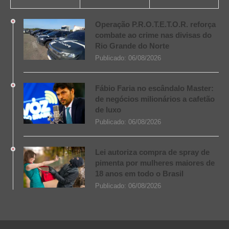
Operação P.R.O.T.E.T.O.R. reforça
combate ao crime nas divisas do
Rio Grande do Norte
Publicado:
06/08/2026
Fábio Faria no escândalo Master:
de negócios milionários a cafetão
de luxo
Publicado:
06/08/2026
Lei autoriza compra de spray de
pimenta por mulheres maiores de
18 anos em todo o Brasil
Publicado:
06/08/2026