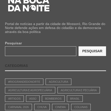
Portal de notícias a partir da cidade de Mossoró, Rio Grande do
Norte defende ações em defesa do cidadão e da democracia
através da boa política
Pesquisar
PESQUISAR
CATEGORIAS
#RIOGRANDEDONORTE
AGRICULTURA
AGRICULTURA E AGROPECUÁRIA
AGRICULTURA E PECUÁRIA
ARTIGOS
ASSÚ
BOMBEIROS
BRASIL
CARNAVAL 2026
CHUVA
CINEMA
COLUNAS