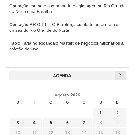
Operação combate contrabando e agiotagem no Rio Grande
do Norte e na Paraíba
Operação P.R.O.T.E.T.O.R. reforça combate ao crime nas
divisas do Rio Grande do Norte
Fábio Faria no escândalo Master: de negócios milionários a
cafetão de luxo
AGENDA
agosto 2026
S
T
Q
Q
S
S
D
1
2
3
4
5
6
7
8
9
10
11
12
13
14
15
16