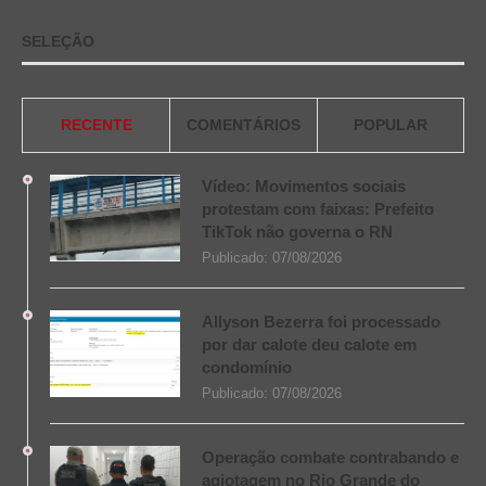
SELEÇÃO
RECENTE
COMENTÁRIOS
POPULAR
Vídeo: Movimentos sociais
protestam com faixas: Prefeito
TikTok não governa o RN
Publicado:
07/08/2026
Allyson Bezerra foi processado
por dar calote deu calote em
condomínio
Publicado:
07/08/2026
Operação combate contrabando e
agiotagem no Rio Grande do