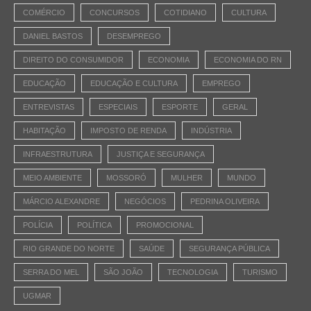
COMÉRCIO
CONCURSOS
COTIDIANO
CULTURA
DANIEL BASTOS
DESEMPREGO
DIREITO DO CONSUMIDOR
ECONOMIA
ECONOMIA DO RN
EDUCAÇÃO
EDUCAÇÃO E CULTURA
EMPREGO
ENTREVISTAS
ESPECIAIS
ESPORTE
GERAL
HABITAÇÃO
IMPOSTO DE RENDA
INDÚSTRIA
INFRAESTRUTURA
JUSTIÇA E SEGURANÇA
MEIO AMBIENTE
MOSSORÓ
MULHER
MUNDO
MÁRCIO ALEXANDRE
NEGÓCIOS
PEDRINA OLIVEIRA
POLÍCIA
POLÍTICA
PROMOCIONAL
RIO GRANDE DO NORTE
SAÚDE
SEGURANÇA PÚBLICA
SERRA DO MEL
SÃO JOÃO
TECNOLOGIA
TURISMO
UGMAR