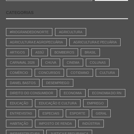
CATEGORIAS
#RIOGRANDEDONORTE
AGRICULTURA
AGRICULTURA E AGROPECUÁRIA
AGRICULTURA E PECUÁRIA
ARTIGOS
ASSÚ
BOMBEIROS
BRASIL
CARNAVAL 2026
CHUVA
CINEMA
COLUNAS
COMÉRCIO
CONCURSOS
COTIDIANO
CULTURA
DANIEL BASTOS
DESEMPREGO
DIREITO DO CONSUMIDOR
ECONOMIA
ECONOMIA DO RN
EDUCAÇÃO
EDUCAÇÃO E CULTURA
EMPREGO
ENTREVISTAS
ESPECIAIS
ESPORTE
GERAL
HABITAÇÃO
IMPOSTO DE RENDA
INDÚSTRIA
INFRAESTRUTURA
JUSTIÇA E SEGURANÇA