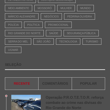
MEIO AMBIENTE
MOSSORÓ
MULHER
MUNDO
MÁRCIO ALEXANDRE
NEGÓCIOS
PEDRINA OLIVEIRA
POLÍCIA
POLÍTICA
PROMOCIONAL
RIO GRANDE DO NORTE
SAÚDE
SEGURANÇA PÚBLICA
SERRA DO MEL
SÃO JOÃO
TECNOLOGIA
TURISMO
UGMAR
SELEÇÃO
RECENTE
COMENTÁRIOS
POPULAR
Operação P.R.O.T.E.T.O.R. reforça
combate ao crime nas divisas do
Rio Grande do Norte