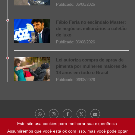
Publicado:
06/08/2026
Fábio Faria no escândalo Master:
de negócios milionários a cafetão
de luxo
Publicado:
06/08/2026
Lei autoriza compra de spray de
pimenta por mulheres maiores de
18 anos em todo o Brasil
Publicado:
06/08/2026
Este site usa cookies para melhorar sua experiência.
Assumiremos que você está ok com isso, mas você pode optar