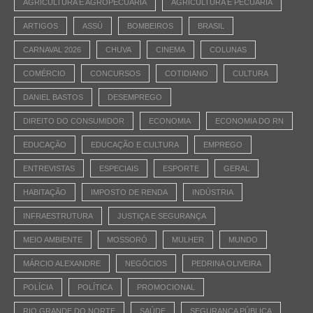
AGRICULTURA E AGROPECUÁRIA
AGRICULTURA E PECUÁRIA
ARTIGOS
ASSÚ
BOMBEIROS
BRASIL
CARNAVAL 2026
CHUVA
CINEMA
COLUNAS
COMÉRCIO
CONCURSOS
COTIDIANO
CULTURA
DANIEL BASTOS
DESEMPREGO
DIREITO DO CONSUMIDOR
ECONOMIA
ECONOMIA DO RN
EDUCAÇÃO
EDUCAÇÃO E CULTURA
EMPREGO
ENTREVISTAS
ESPECIAIS
ESPORTE
GERAL
HABITAÇÃO
IMPOSTO DE RENDA
INDÚSTRIA
INFRAESTRUTURA
JUSTIÇA E SEGURANÇA
MEIO AMBIENTE
MOSSORÓ
MULHER
MUNDO
MÁRCIO ALEXANDRE
NEGÓCIOS
PEDRINA OLIVEIRA
POLÍCIA
POLÍTICA
PROMOCIONAL
RIO GRANDE DO NORTE
SAÚDE
SEGURANÇA PÚBLICA