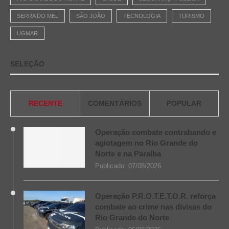
SERRA DO MEL
SÃO JOÃO
TECNOLOGIA
TURISMO
UGMAR
SELEÇÃO
RECENTE
COMENTÁRIOS
POPULAR
Operação combate contrabando e
agiotagem no Rio Grande do
Norte e na Paraíba
Publicado:
07/08/2026
Operação P.R.O.T.E.T.O.R. reforça
combate ao crime nas divisas do
Rio Grande do Norte