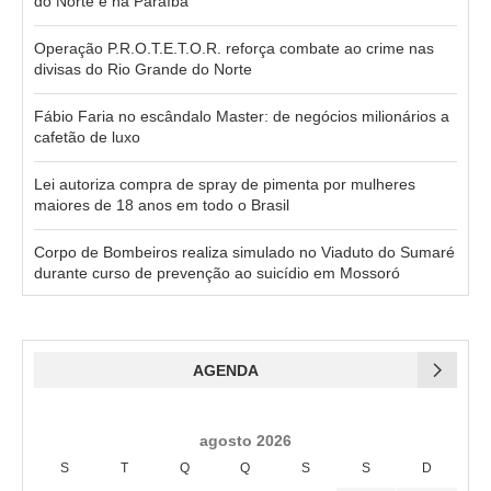
do Norte e na Paraíba
Operação P.R.O.T.E.T.O.R. reforça combate ao crime nas
divisas do Rio Grande do Norte
Fábio Faria no escândalo Master: de negócios milionários a
cafetão de luxo
Lei autoriza compra de spray de pimenta por mulheres
maiores de 18 anos em todo o Brasil
Corpo de Bombeiros realiza simulado no Viaduto do Sumaré
durante curso de prevenção ao suicídio em Mossoró
AGENDA
agosto 2026
S
T
Q
Q
S
S
D