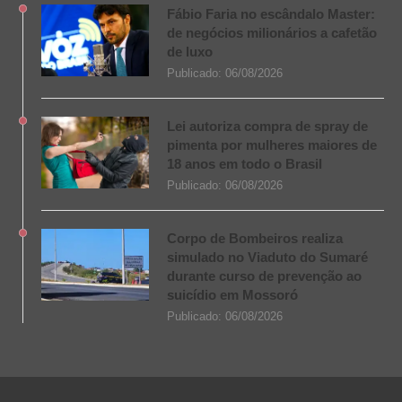
Fábio Faria no escândalo Master:
de negócios milionários a cafetão
de luxo
Publicado:
06/08/2026
Lei autoriza compra de spray de
pimenta por mulheres maiores de
18 anos em todo o Brasil
Publicado:
06/08/2026
Corpo de Bombeiros realiza
simulado no Viaduto do Sumaré
durante curso de prevenção ao
suicídio em Mossoró
Publicado:
06/08/2026