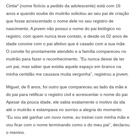
Cintia* (nome fictício a pedido da adolescente) está com 16
anos e quando soube do mutirão solicitou ao seu pai de criação
que fosse acrescentado o nome dele no seu registro de
nascimento. A jovem não possui o nome do pai biológico no
registro, com quem nunca teve contato, e desde os 02 anos de
idade convive com o pai afetivo que é casado com a sua mãe.
O convite foi prontamente atendido e a família compareceu no
mutirão para fazer o reconhecimento. “Eu nunca deixei de ter
um pai, mas saber que existia aquele espaço em branco na
minha certidão me causava muita vergonha”, registrou a jovem.
Miguel, de 8 anos, foi outro que compareceu ao lado da mãe e
do pai para retificar o registro civil e acrescentar o nome do pai.
Apesar da pouca idade, ele sabia exatamente o motivo da ida
até o mutirão e estampava no sorriso a alegria do momento.
“Eu vou até ganhar um novo nome, eu treinei com minha mãe e
vou ficar com o nome terminando como o do meu pai”, declarou
o menino.