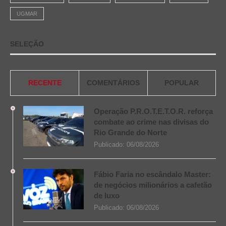
UGMAR
SELEÇÃO
RECENTE
COMENTÁRIOS
POPULAR
Operação P.R.O.T.E.T.O.R. reforça
combate ao crime nas divisas do
Rio Grande do Norte
Publicado:
06/08/2026
Fábio Faria no escândalo Master:
de negócios milionários a cafetão
de luxo
Publicado:
06/08/2026