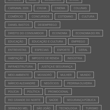
CARNAVAL 2026
CHUVA
CINEMA
COLUNAS
COMÉRCIO
CONCURSOS
COTIDIANO
CULTURA
DANIEL BASTOS
DESEMPREGO
DIREITO DO CONSUMIDOR
ECONOMIA
ECONOMIA DO RN
EDUCAÇÃO
EDUCAÇÃO E CULTURA
EMPREGO
ENTREVISTAS
ESPECIAIS
ESPORTE
GERAL
HABITAÇÃO
IMPOSTO DE RENDA
INDÚSTRIA
INFRAESTRUTURA
JUSTIÇA E SEGURANÇA
MEIO AMBIENTE
MOSSORÓ
MULHER
MUNDO
MÁRCIO ALEXANDRE
NEGÓCIOS
PEDRINA OLIVEIRA
POLÍCIA
POLÍTICA
PROMOCIONAL
RIO GRANDE DO NORTE
SAÚDE
SEGURANÇA PÚBLICA
SERRA DO MEL
SÃO JOÃO
TECNOLOGIA
TURISMO