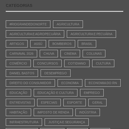
CATEGORIAS
#RIOGRANDEDONORTE
AGRICULTURA
AGRICULTURA E AGROPECUÁRIA
AGRICULTURA E PECUÁRIA
ARTIGOS
ASSÚ
BOMBEIROS
BRASIL
CARNAVAL 2026
CHUVA
CINEMA
COLUNAS
COMÉRCIO
CONCURSOS
COTIDIANO
CULTURA
DANIEL BASTOS
DESEMPREGO
DIREITO DO CONSUMIDOR
ECONOMIA
ECONOMIA DO RN
EDUCAÇÃO
EDUCAÇÃO E CULTURA
EMPREGO
ENTREVISTAS
ESPECIAIS
ESPORTE
GERAL
HABITAÇÃO
IMPOSTO DE RENDA
INDÚSTRIA
INFRAESTRUTURA
JUSTIÇA E SEGURANÇA