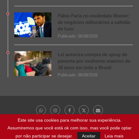
Fábio Faria no escândalo Master:
de negócios milionários a cafetão
de luxo
Publicado:
06/08/2026
Lei autoriza compra de spray de
pimenta por mulheres maiores de
18 anos em todo o Brasil
Publicado:
06/08/2026
Este site usa cookies para melhorar sua experiência.
Assumiremos que você está ok com isso, mas você pode optar
@ 2023 - Todos os direitos reservados | NaBocaDaNoite.com.br
por não participar se desejar.
Aceitar
Leia mais