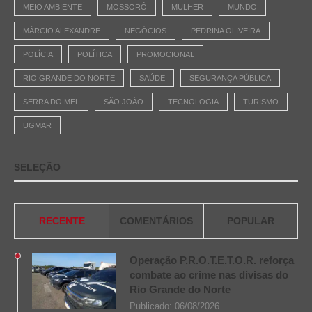
MEIO AMBIENTE
MOSSORÓ
MULHER
MUNDO
MÁRCIO ALEXANDRE
NEGÓCIOS
PEDRINA OLIVEIRA
POLÍCIA
POLÍTICA
PROMOCIONAL
RIO GRANDE DO NORTE
SAÚDE
SEGURANÇA PÚBLICA
SERRA DO MEL
SÃO JOÃO
TECNOLOGIA
TURISMO
UGMAR
SELEÇÃO
RECENTE
COMENTÁRIOS
POPULAR
Operação P.R.O.T.E.T.O.R. reforça
combate ao crime nas divisas do
Rio Grande do Norte
Publicado:
06/08/2026