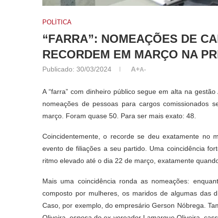
POLÍTICA
“FARRA”: NOMEAÇÕES DE C
RECORDEM EM MARÇO NA PR
Publicado:
30/03/2024
A+
A-
A “farra” com dinheiro público segue em alta na gestão A
nomeações de pessoas para cargos comissionados se
março. Foram quase 50. Para ser mais exato: 48.
Coincidentemente, o recorde se deu exatamente no mê
evento de filiações a seu partido. Uma coincidência 
ritmo elevado até o dia 22 de março, exatamente quando 
Mais uma coincidência ronda as nomeações: enquanto
composto por mulheres, os maridos de algumas das dir
Caso, por exemplo, do empresário Gerson Nóbrega. T
Oliveira, esposa do ex-vereador Lamarque Oliveira, cass