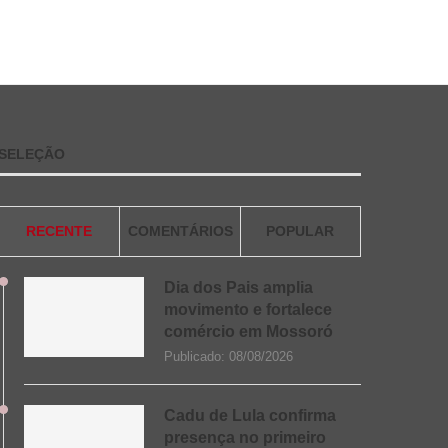
SELEÇÃO
RECENTE
COMENTÁRIOS
POPULAR
Dia dos Pais amplia
movimento e fortalece
comércio em Mossoró
Publicado:
08/08/2026
Cadu de Lula confirma
presença no primeiro