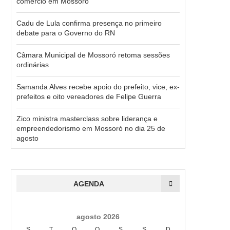
comércio em Mossoró
Cadu de Lula confirma presença no primeiro
debate para o Governo do RN
Câmara Municipal de Mossoró retoma sessões
ordinárias
Samanda Alves recebe apoio do prefeito, vice, ex-
prefeitos e oito vereadores de Felipe Guerra
Zico ministra masterclass sobre liderança e
empreendedorismo em Mossoró no dia 25 de
agosto
AGENDA
agosto 2026
S
T
Q
Q
S
S
D