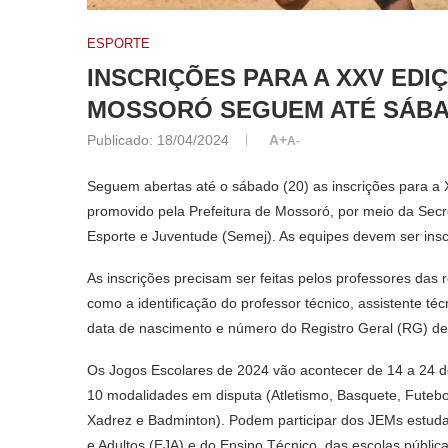
ESPORTE
INSCRIÇÕES PARA A XXV ED
MOSSORÓ SEGUEM ATÉ SÁB
Publicado:
18/04/2024
A+
A-
Seguem abertas até o sábado (20) as inscrições para a
promovido pela Prefeitura de Mossoró, por meio da Secr
Esporte e Juventude (Semej). As equipes devem ser insc
As inscrições precisam ser feitas pelos professores das
como a identificação do professor técnico, assistente t
data de nascimento e número do Registro Geral (RG) de c
Os Jogos Escolares de 2024 vão acontecer de 14 a 24 d
10 modalidades em disputa (Atletismo, Basquete, Futebol,
Xadrez e Badminton). Podem participar dos JEMs estud
e Adultos (EJA) e do Ensino Técnico, das escolas pública