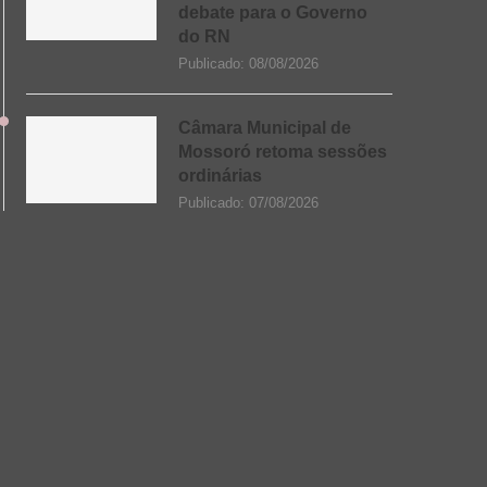
debate para o Governo
do RN
Publicado:
08/08/2026
Câmara Municipal de
Mossoró retoma sessões
ordinárias
Publicado:
07/08/2026