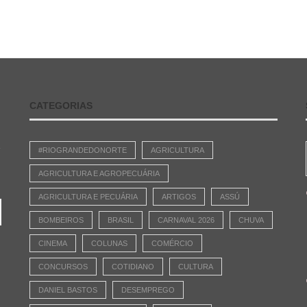
CATEGORIAS
e
#RIOGRANDEDONORTE
AGRICULTURA
AGRICULTURA E AGROPECUÁRIA
AGRICULTURA E PECUÁRIA
ARTIGOS
ASSÚ
BOMBEIROS
BRASIL
CARNAVAL 2026
CHUVA
CINEMA
COLUNAS
COMÉRCIO
CONCURSOS
COTIDIANO
CULTURA
DANIEL BASTOS
DESEMPREGO