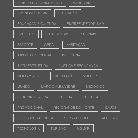
DIREITO DO CONSUMIDOR
ECONOMIA
ECONOMIA DO RN
EDUCAÇÃO
EDUCAÇÃO E CULTURA
EMPREENDEDORISMO
EMPREGO
ENTREVISTAS
ESPECIAIS
ESPORTE
GERAL
HABITAÇÃO
IMPOSTO DE RENDA
INDÚSTRIA
INFRAESTRUTURA
JUSTIÇA E SEGURANÇA
MEIO AMBIENTE
MOSSORÓ
MULHER
MUNDO
MÁRCIO ALEXANDRE
NEGÓCIOS
PEDRINA OLIVEIRA
POLÍCIA
POLÍTICA
PROMOCIONAL
RIO GRANDE DO NORTE
SAÚDE
SEGURANÇA PÚBLICA
SERRA DO MEL
SÃO JOÃO
TECNOLOGIA
TURISMO
UGMAR