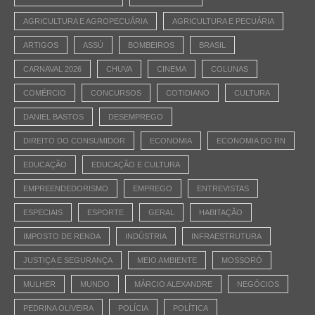
AGRICULTURA E AGROPECUÁRIA
AGRICULTURA E PECUÁRIA
ARTIGOS
ASSÚ
BOMBEIROS
BRASIL
CARNAVAL 2026
CHUVA
CINEMA
COLUNAS
COMÉRCIO
CONCURSOS
COTIDIANO
CULTURA
DANIEL BASTOS
DESEMPREGO
DIREITO DO CONSUMIDOR
ECONOMIA
ECONOMIA DO RN
EDUCAÇÃO
EDUCAÇÃO E CULTURA
EMPREENDEDORISMO
EMPREGO
ENTREVISTAS
ESPECIAIS
ESPORTE
GERAL
HABITAÇÃO
IMPOSTO DE RENDA
INDÚSTRIA
INFRAESTRUTURA
JUSTIÇA E SEGURANÇA
MEIO AMBIENTE
MOSSORÓ
MULHER
MUNDO
MÁRCIO ALEXANDRE
NEGÓCIOS
PEDRINA OLIVEIRA
POLÍCIA
POLÍTICA