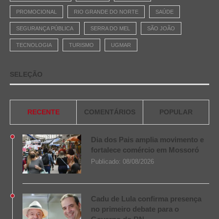
PROMOCIONAL
RIO GRANDE DO NORTE
SAÚDE
SEGURANÇA PÚBLICA
SERRA DO MEL
SÃO JOÃO
TECNOLOGIA
TURISMO
UGMAR
SELEÇÃO
RECENTE
COMENTÁRIOS
POPULAR
Dia dos Pais amplia movimento e
fortalece comércio em Mossoró
Publicado:
08/08/2026
Cadu de Lula confirma presença
no primeiro debate para o