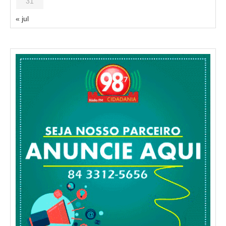
31
« jul