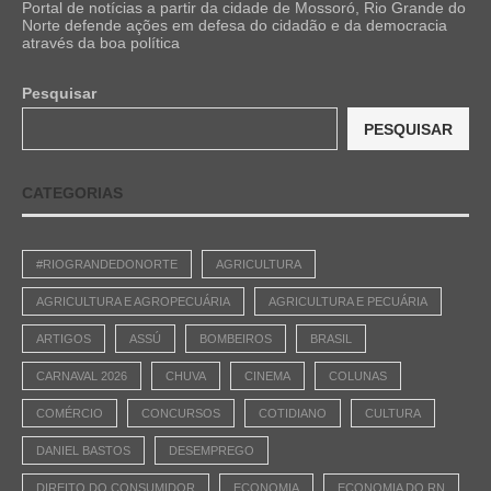
Portal de notícias a partir da cidade de Mossoró, Rio Grande do
Norte defende ações em defesa do cidadão e da democracia
através da boa política
Pesquisar
PESQUISAR
CATEGORIAS
#RIOGRANDEDONORTE
AGRICULTURA
AGRICULTURA E AGROPECUÁRIA
AGRICULTURA E PECUÁRIA
ARTIGOS
ASSÚ
BOMBEIROS
BRASIL
CARNAVAL 2026
CHUVA
CINEMA
COLUNAS
COMÉRCIO
CONCURSOS
COTIDIANO
CULTURA
DANIEL BASTOS
DESEMPREGO
DIREITO DO CONSUMIDOR
ECONOMIA
ECONOMIA DO RN