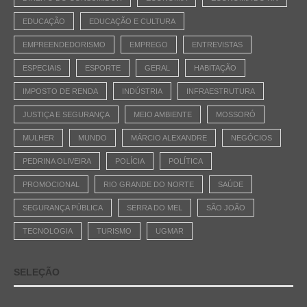
EDUCAÇÃO
EDUCAÇÃO E CULTURA
EMPREENDEDORISMO
EMPREGO
ENTREVISTAS
ESPECIAIS
ESPORTE
GERAL
HABITAÇÃO
IMPOSTO DE RENDA
INDÚSTRIA
INFRAESTRUTURA
JUSTIÇA E SEGURANÇA
MEIO AMBIENTE
MOSSORÓ
MULHER
MUNDO
MÁRCIO ALEXANDRE
NEGÓCIOS
PEDRINA OLIVEIRA
POLÍCIA
POLÍTICA
PROMOCIONAL
RIO GRANDE DO NORTE
SAÚDE
SEGURANÇA PÚBLICA
SERRA DO MEL
SÃO JOÃO
TECNOLOGIA
TURISMO
UGMAR
SELEÇÃO