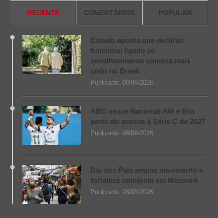
RECENTE
COMENTÁRIOS
POPULAR
Estudo aponta que declínio
funcional ligado ao
envelhecimento começa mais
cedo no Brasil
Publicado:
08/08/2026
ABC vence Nacional-AM e fica
perto do acesso à Série C de 2027
Publicado:
08/08/2026
Dia dos Pais amplia movimento e
fortalece comércio em Mossoró
Publicado:
08/08/2026