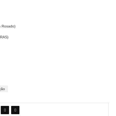
n Rosado)
CRAS)
ção