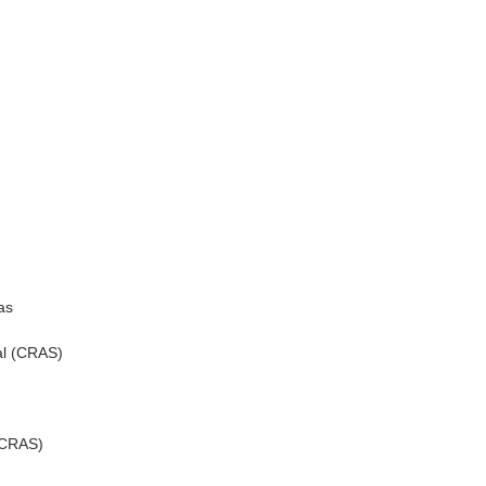
as
al (CRAS)
(CRAS)