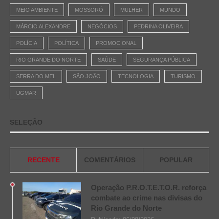
MEIO AMBIENTE
MOSSORÓ
MULHER
MUNDO
MÁRCIO ALEXANDRE
NEGÓCIOS
PEDRINA OLIVEIRA
POLÍCIA
POLÍTICA
PROMOCIONAL
RIO GRANDE DO NORTE
SAÚDE
SEGURANÇA PÚBLICA
SERRA DO MEL
SÃO JOÃO
TECNOLOGIA
TURISMO
UGMAR
SELEÇÃO
RECENTE
COMENTÁRIOS
POPULAR
Operação P.R.O.T.E.T.O.R. reforça
combate ao crime nas divisas do
Rio Grande do Norte