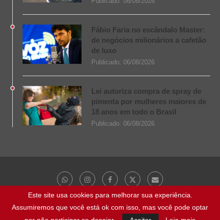
Publicado:
06/08/2026
Fábio Faria no escândalo Master:
de negócios milionários a cafetão
de luxo
Publicado:
06/08/2026
Lei autoriza compra de spray de
pimenta por mulheres maiores de
18 anos em todo o Brasil
Publicado:
06/08/2026
Este site usa cookies para melhorar sua experiência.
Assumiremos que você está ok com isso, mas você pode optar
@ 2023 - Todos os direitos reservados | NaBocaDaNoite.com.br