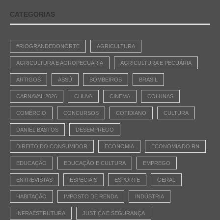
CATEGORIAS
#RIOGRANDEDONORTE
AGRICULTURA
AGRICULTURA E AGROPECUÁRIA
AGRICULTURA E PECUÁRIA
ARTIGOS
ASSÚ
BOMBEIROS
BRASIL
CARNAVAL 2026
CHUVA
CINEMA
COLUNAS
COMÉRCIO
CONCURSOS
COTIDIANO
CULTURA
DANIEL BASTOS
DESEMPREGO
DIREITO DO CONSUMIDOR
ECONOMIA
ECONOMIA DO RN
EDUCAÇÃO
EDUCAÇÃO E CULTURA
EMPREGO
ENTREVISTAS
ESPECIAIS
ESPORTE
GERAL
HABITAÇÃO
IMPOSTO DE RENDA
INDÚSTRIA
INFRAESTRUTURA
JUSTIÇA E SEGURANÇA