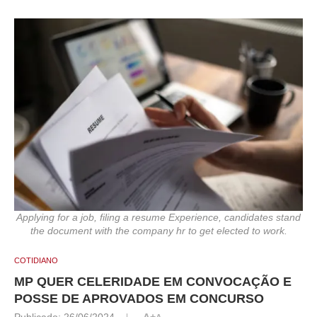
Applying for a job, filing a resume Experience, candidates stand
the document with the company hr to get elected to work.
COTIDIANO
MP QUER CELERIDADE EM CONVOCAÇÃO E
POSSE DE APROVADOS EM CONCURSO
Publicado:
26/06/2024
A+