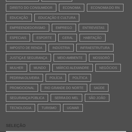
DIREITO DO CONSUMIDOR
ECONOMIA
ECONOMIA DO RN
EDUCAÇÃO
EDUCAÇÃO E CULTURA
EMPREENDEDORISMO
EMPREGO
ENTREVISTAS
ESPECIAIS
ESPORTE
GERAL
HABITAÇÃO
IMPOSTO DE RENDA
INDÚSTRIA
INFRAESTRUTURA
JUSTIÇA E SEGURANÇA
MEIO AMBIENTE
MOSSORÓ
MULHER
MUNDO
MÁRCIO ALEXANDRE
NEGÓCIOS
PEDRINA OLIVEIRA
POLÍCIA
POLÍTICA
PROMOCIONAL
RIO GRANDE DO NORTE
SAÚDE
SEGURANÇA PÚBLICA
SERRA DO MEL
SÃO JOÃO
TECNOLOGIA
TURISMO
UGMAR
SELEÇÃO