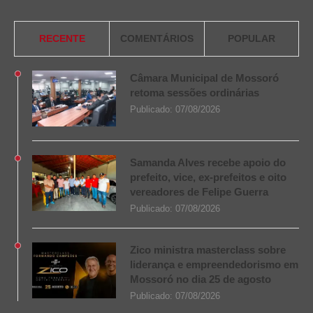
RECENTE
COMENTÁRIOS
POPULAR
Câmara Municipal de Mossoró
retoma sessões ordinárias
Publicado:
07/08/2026
Samanda Alves recebe apoio do
prefeito, vice, ex-prefeitos e oito
vereadores de Felipe Guerra
Publicado:
07/08/2026
Zico ministra masterclass sobre
liderança e empreendedorismo em
Mossoró no dia 25 de agosto
Publicado:
07/08/2026