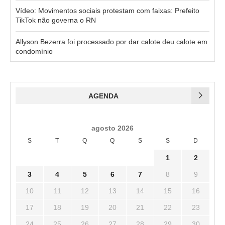
Vídeo: Movimentos sociais protestam com faixas: Prefeito
TikTok não governa o RN
Allyson Bezerra foi processado por dar calote deu calote em
condomínio
AGENDA
agosto 2026
S
T
Q
Q
S
S
D
1
2
3
4
5
6
7
8
9
10
11
12
13
14
15
16
17
18
19
20
21
22
23
24
25
26
27
28
29
30