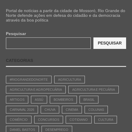
Portal de notícias a partir da cidade de Mossoró, Rio Grande do
Norte defende ações em defesa do cidadão e da democracia
através da boa política
Pesquisar
PESQUISAR
CATEGORIAS
#RIOGRANDEDONORTE
AGRICULTURA
AGRICULTURA E AGROPECUÁRIA
AGRICULTURA E PECUÁRIA
ARTIGOS
ASSÚ
BOMBEIROS
BRASIL
CARNAVAL 2026
CHUVA
CINEMA
COLUNAS
COMÉRCIO
CONCURSOS
COTIDIANO
CULTURA
DANIEL BASTOS
DESEMPREGO