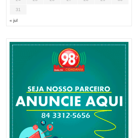
31
« jul