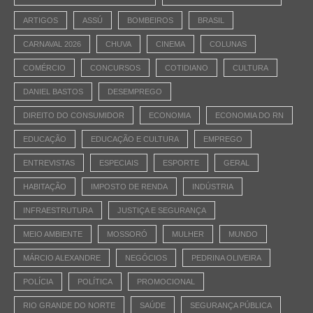
ARTIGOS
ASSÚ
BOMBEIROS
BRASIL
CARNAVAL 2026
CHUVA
CINEMA
COLUNAS
COMÉRCIO
CONCURSOS
COTIDIANO
CULTURA
DANIEL BASTOS
DESEMPREGO
DIREITO DO CONSUMIDOR
ECONOMIA
ECONOMIA DO RN
EDUCAÇÃO
EDUCAÇÃO E CULTURA
EMPREGO
ENTREVISTAS
ESPECIAIS
ESPORTE
GERAL
HABITAÇÃO
IMPOSTO DE RENDA
INDÚSTRIA
INFRAESTRUTURA
JUSTIÇA E SEGURANÇA
MEIO AMBIENTE
MOSSORÓ
MULHER
MUNDO
MÁRCIO ALEXANDRE
NEGÓCIOS
PEDRINA OLIVEIRA
POLÍCIA
POLÍTICA
PROMOCIONAL
RIO GRANDE DO NORTE
SAÚDE
SEGURANÇA PÚBLICA