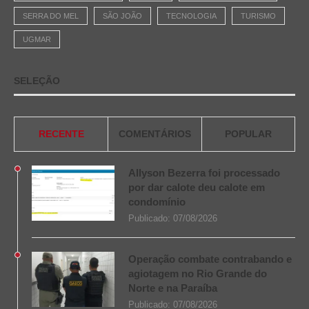
SERRA DO MEL
SÃO JOÃO
TECNOLOGIA
TURISMO
UGMAR
SELEÇÃO
RECENTE
COMENTÁRIOS
POPULAR
Allyson Bezerra foi processado
por dar calote deu calote em
condomínio
Publicado:
07/08/2026
Operação combate contrabando e
agiotagem no Rio Grande do
Norte e na Paraíba
Publicado:
07/08/2026