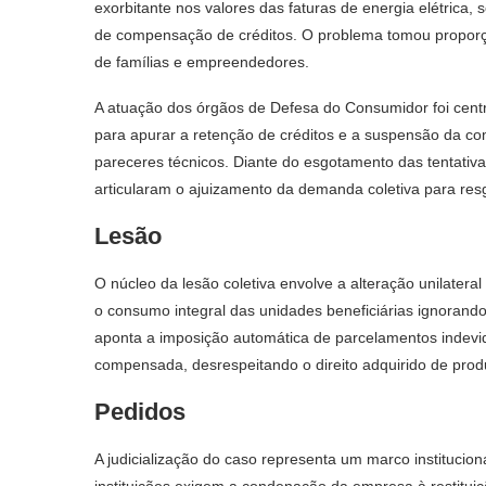
exorbitante nos valores das faturas de energia elétrica,
de compensação de créditos. O problema tomou proporç
de famílias e empreendedores.
A atuação dos órgãos de Defesa do Consumidor foi centr
para apurar a retenção de créditos e a suspensão da com
pareceres técnicos. Diante do esgotamento das tentativ
articularam o ajuizamento da demanda coletiva para res
Lesão
O núcleo da lesão coletiva envolve a alteração unilatera
o consumo integral das unidades beneficiárias ignorand
aponta a imposição automática de parcelamentos indevid
compensada, desrespeitando o direito adquirido de prod
Pedidos
A judicialização do caso representa um marco institucion
instituições exigem a condenação da empresa à restitu