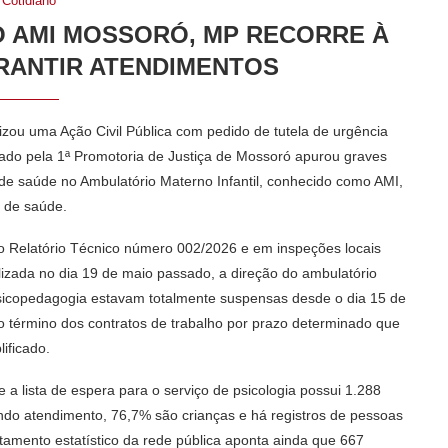
Cotidiano
 AMI MOSSORÓ, MP RECORRE À
RANTIR ATENDIMENTOS
izou uma Ação Civil Pública com pedido de tutela de urgência
urado pela 1ª Promotoria de Justiça de Mossoró apurou graves
s de saúde no Ambulatório Materno Infantil, conhecido como AMI,
e de saúde.
 do Relatório Técnico número 002/2026 e em inspeções locais
alizada no dia 19 de maio passado, a direção do ambulatório
psicopedagogia estavam totalmente suspensas desde o dia 15 de
ao término dos contratos de trabalho por prazo determinado que
ificado.
 a lista de espera para o serviço de psicologia possui 1.288
ndo atendimento, 76,7% são crianças e há registros de pessoas
tamento estatístico da rede pública aponta ainda que 667