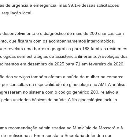
rias de urgência e emergência, mas 99,1% dessas solicitações
regulação local.
 desenvolvimento e o diagnóstico de mais de 200 crianças com
mento, que ficaram com os acompanhamentos interrompidos.
úde revelam uma barreira geográfica para 188 famílias residentes
lógicas sem estratégias de assistência itinerante. A evolução dos
cedimentos em dezembro de 2025 para 71 em fevereiro de 2026.
sação dos serviços também afetam a saúde da mulher na comarca.
por consultas na especialidade de ginecologia no AMI. A análise
gressaram no sistema com o código genérico Z00, relativo a
elas unidades básicas de saúde. A fila ginecológica inclui a
 uma recomendação administrativa ao Município de Mossoró e à
o de profissionais. Em resposta, a Secretaria defendeu que