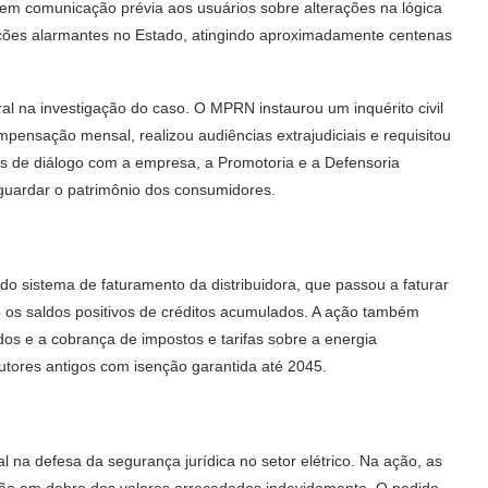
 sem comunicação prévia aos usuários sobre alterações na lógica
ões alarmantes no Estado, atingindo aproximadamente centenas
al na investigação do caso. O MPRN instaurou um inquérito civil
pensação mensal, realizou audiências extrajudiciais e requisitou
as de diálogo com a empresa, a Promotoria e a Defensoria
guardar o patrimônio dos consumidores.
l do sistema de faturamento da distribuidora, que passou a faturar
o os saldos positivos de créditos acumulados. A ação também
os e a cobrança de impostos e tarifas sobre a energia
utores antigos com isenção garantida até 2045.
al na defesa da segurança jurídica no setor elétrico. Na ação, as
ição em dobro dos valores arrecadados indevidamente. O pedido