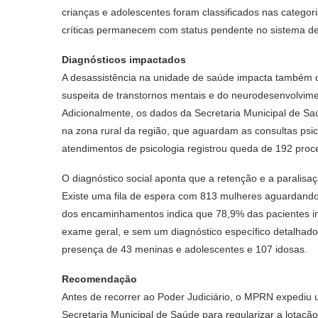
crianças e adolescentes foram classificados nas catego
críticas permanecem com status pendente no sistema de 
Diagnósticos impactados
A desassistência na unidade de saúde impacta também o
suspeita de transtornos mentais e do neurodesenvolvi
Adicionalmente, os dados da Secretaria Municipal de Sa
na zona rural da região, que aguardam as consultas psico
atendimentos de psicologia registrou queda de 192 pro
O diagnóstico social aponta que a retenção e a parali
Existe uma fila de espera com 813 mulheres aguardando 
dos encaminhamentos indica que 78,9% das pacientes in
exame geral, e sem um diagnóstico específico detalhado p
presença de 43 meninas e adolescentes e 107 idosas.
Recomendação
Antes de recorrer ao Poder Judiciário, o MPRN expediu
Secretaria Municipal de Saúde para regularizar a lotaçã