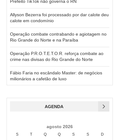
Prefeito TikTok não governa o RN
Allyson Bezerra foi processado por dar calote deu
calote em condomínio
Operação combate contrabando e agiotagem no
Rio Grande do Norte e na Paraíba
Operação P.R.O.T.E.T.O.R. reforça combate ao
crime nas divisas do Rio Grande do Norte
Fábio Faria no escândalo Master: de negócios
milionários a cafetão de luxo
AGENDA
agosto 2026
S
T
Q
Q
S
S
D