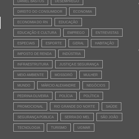
DANIEL BASTOS
DESEMPREGO
DIREITO DO CONSUMIDOR
ECONOMIA
ECONOMIA DO RN
EDUCAÇÃO
EDUCAÇÃO E CULTURA
EMPREGO
ENTREVISTAS
ESPECIAIS
ESPORTE
GERAL
HABITAÇÃO
IMPOSTO DE RENDA
INDÚSTRIA
INFRAESTRUTURA
JUSTIÇA E SEGURANÇA
MEIO AMBIENTE
MOSSORÓ
MULHER
MUNDO
MÁRCIO ALEXANDRE
NEGÓCIOS
PEDRINA OLIVEIRA
POLÍCIA
POLÍTICA
PROMOCIONAL
RIO GRANDE DO NORTE
SAÚDE
SEGURANÇA PÚBLICA
SERRA DO MEL
SÃO JOÃO
TECNOLOGIA
TURISMO
UGMAR