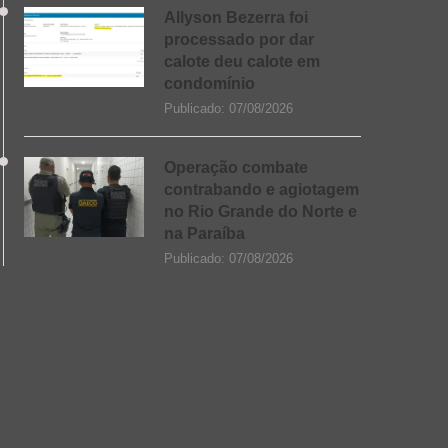
Allyson Bezerra foi
processado por dar
calote deu calote em
condomínio
Publicado:
07/08/2026
Operação combate
contrabando e agiotagem
no Rio Grande do Norte e
na Paraíba
Publicado:
07/08/2026