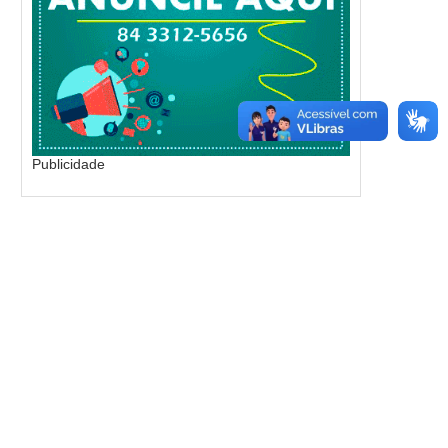
Publicidade
FLÁVIO BOLSONARO ANUNCIA
ALLYSON APRESENTA PED
ACUSADO POR ESTUPRO COMO
REGISTRO DE CANDIDA
VICE
INFRINGINDO...
Publicado:
05/08/2026
Publicado:
03/08/2026