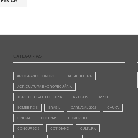
CATEGORIAS
#RIOGRANDEDONORTE
AGRICULTURA
AGRICULTURA E AGROPECUÁRIA
AGRICULTURA E PECUÁRIA
ARTIGOS
ASSÚ
BOMBEIROS
BRASIL
CARNAVAL 2026
CHUVA
CINEMA
COLUNAS
COMÉRCIO
CONCURSOS
COTIDIANO
CULTURA
e