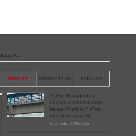
SELEÇÃO
RECENTE
COMENTÁRIOS
POPULAR
Vídeo: Movimentos
sociais protestam com
faixas: Prefeito TikTok
não governa o RN
Publicado:
07/08/2026