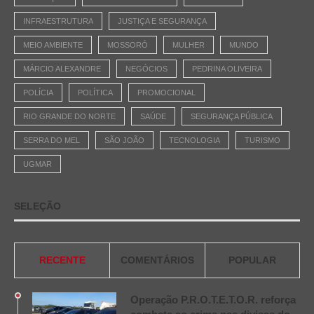
INFRAESTRUTURA
JUSTIÇA E SEGURANÇA
MEIO AMBIENTE
MOSSORÓ
MULHER
MUNDO
MÁRCIO ALEXANDRE
NEGÓCIOS
PEDRINA OLIVEIRA
POLÍCIA
POLÍTICA
PROMOCIONAL
RIO GRANDE DO NORTE
SAÚDE
SEGURANÇA PÚBLICA
SERRA DO MEL
SÃO JOÃO
TECNOLOGIA
TURISMO
UGMAR
SELEÇÃO
RECENTE
COMENTÁRIOS
POPULAR
Operação P.R.O.T.E.T.O.R. reforça