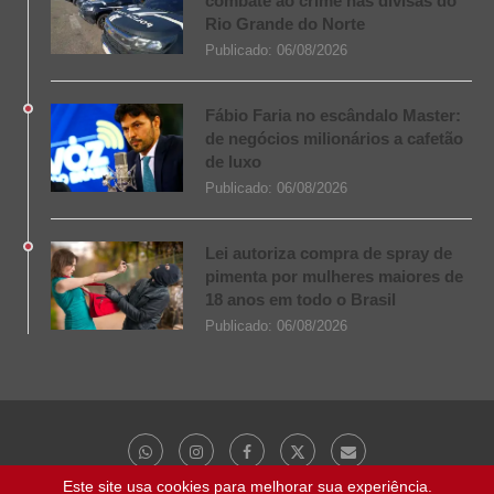
combate ao crime nas divisas do
Rio Grande do Norte
Publicado:
06/08/2026
Fábio Faria no escândalo Master:
de negócios milionários a cafetão
de luxo
Publicado:
06/08/2026
Lei autoriza compra de spray de
pimenta por mulheres maiores de
18 anos em todo o Brasil
Publicado:
06/08/2026
Este site usa cookies para melhorar sua experiência.